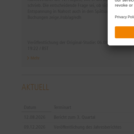
schrieb. Die entscheidende Frage sei, ob sich die
Entspannung in Nahost auch in den Spätsommer-
Buchungen zeige./rob/ag/edh
Veröffentlichung der Original-Studie: 06.08.2026 /
19:22 / BST
Mehr
Erstmalige
...
AKTUELL
Datum
Terminart
12.08.2026
Bericht zum 3. Quartal
09.12.2026
Veröffentlichung des Jahresberichtes