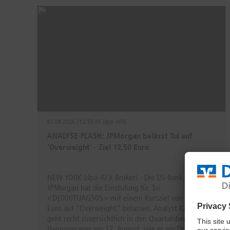
07.08.2026 | 12:50:05 (dpa-AFX)
ANALYSE-FLASH: JPMorgan belässt Tui auf
'Overweight' - Ziel 12,50 Euro
NEW YORK (dpa-AFX Broker) - Die US-Bank
JPMorgan hat die Einstufung für Tui
<DE000TUAG505> mit einem Kursziel von 12,50
Euro auf "Overweight" belassen. Analyst Karan Puri
geht recht zuversichtlich in den Quartalsbericht der
Hannoveraner am 12. August, wie er am Donnerstag