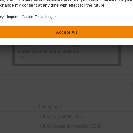
27.07.2026 | 06:35:01 (dpa-AFX)
ROUNDUP: Erneut Protest gegen
Massentourismus auf Mallorca
Mehr
Information
TUI AG: 3. Quartal 2026
TUI AG: Gesamtjahreszahlen 2026