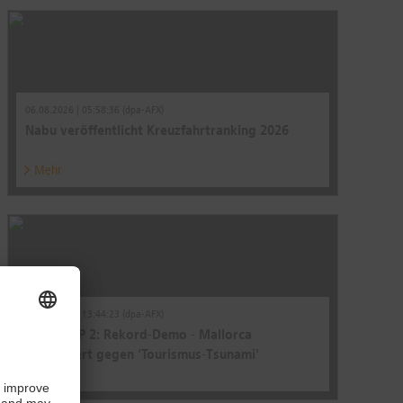
06.08.2026 | 05:58:36 (dpa-AFX)
Nabu veröffentlicht Kreuzfahrtranking 2026
Mehr
27.07.2026 | 13:44:23 (dpa-AFX)
ROUNDUP 2: Rekord-Demo - Mallorca
protestiert gegen 'Tourismus-Tsunami'
Mehr