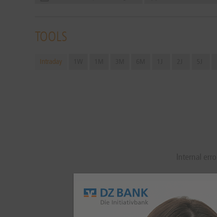
TOOLS
Intraday
1W
1M
3M
6M
1J
2J
5J
Internal erro