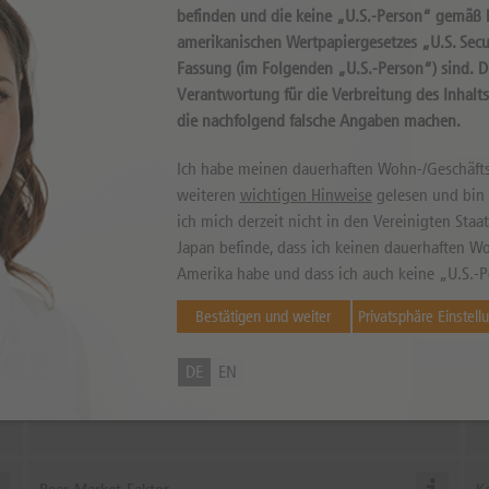
befinden und die keine „U.S.-Person“ gemäß D
amerikanischen Wertpapiergesetzes „U.S. Secur
Fassung (im Folgenden „U.S.-Person“) sind. 
können sowohl niedriger als auch höher ausfallen. Falls Kurse in Fremdwährung
llen. © 2026 DZ BANK AG
Verantwortung für die Verbreitung des Inhalt
die nachfolgend falsche Angaben machen.
Ich habe meinen dauerhaften Wohn-/Geschäfts
weiteren
wichtigen Hinweise
gelesen und bin m
theScre
ich mich derzeit nicht in den Vereinigten Sta
Japan befinde, dass ich keinen dauerhaften Wo
Amerika habe und dass ich auch keine „U.S.-P
Gewinnprognose
K
Bestätigen und weiter
Privatsphäre Einstell
Positive Analystenhaltung seit
4
03.07.2026
DE
EN
Die Gewinnprognosen pro Aktie liegen heute höher als vor sieben Wochen.
Da
Dieser positive Trend hat am 03.07.2026 bei einem Kurs von
7,24
eingesetzt.