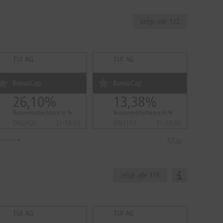
zeige alle 122
TUI AG
TUI AG
BonusCap
BonusCap
26,10%
13,38%
Bonusrenditechance in %
Bonusrenditechance in %
DN2PQ5
21:58:02
DN11S3
21:58:02
Max
zeige alle 115
TUI AG
TUI AG