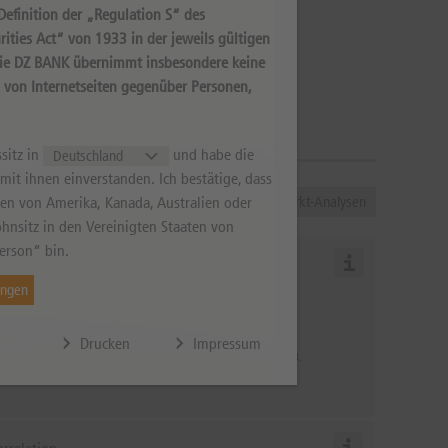
efinition der „Regulation S“ des
ities Act“ von 1933 in der jeweils gültigen
Die DZ BANK übernimmt insbesondere keine
s von Internetseiten gegenüber Personen,
sitz in
und habe die
it ihnen einverstanden. Ich bestätige, dass
ener
DPA-AFX-Analyzer
Chart Analyse
Markt-Analysen
aten von Amerika, Kanada, Australien oder
hnsitz in den Vereinigten Staaten von
erson“ bin.
urs-Gewinn-Verhältnis
ungen
Erwartetes KGV für 2028
,6
Drucken
Impressum
s erwartete KGV (Kurs-Gewinn-Verhältnis) gilt für das Jahr 2028.