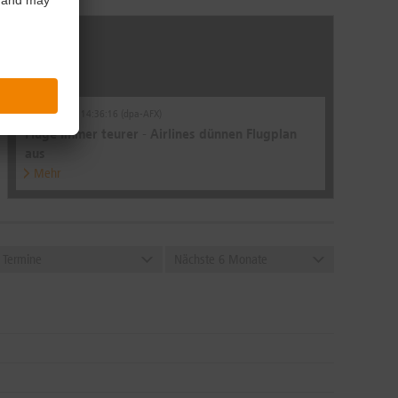
13.07.2026 | 14:36:16 (dpa-AFX)
Flüge immer teurer - Airlines dünnen Flugplan
aus
Mehr