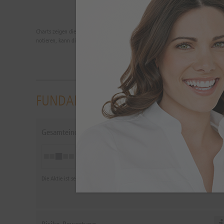
Charts zeigen die Wertentwicklungen der Vergangenheit. Zukünftige Ergebnisse 
notieren, kann die Rendite infolge von Währungsschwankungen steigen oder fa
FUNDAMENTALANALYSE
Gesamteindruck
Neutral
Die Aktie ist seit dem 24.07.2026 als neutral eingestuft.