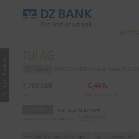
TUI AG
Produkte
DE000TUAG505 // Quelle: Xetra:
07.08.20
TUAG50
677
7,708
EUR
-0,44%
Kurs
Diff. Vortag in %
NEUTRAL
Seit dem 24.07.2026
Informationen von
thescreener.com
Zum Musterdepot hinzufügen
zum Merkzettel hi