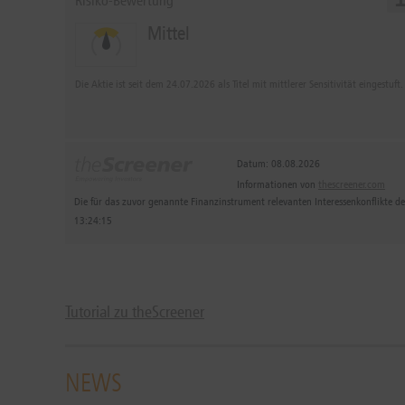
Risiko-Bewertung
Mittel
Die Aktie ist seit dem 24.07.2026 als Titel mit mittlerer Sensitivität eingestuft.
Datum: 08.08.2026
Informationen von
thescreener.com
Die für das zuvor genannte Finanzinstrument relevanten Interessenkonflikte 
13:24:15
Tutorial zu theScreener
NEWS