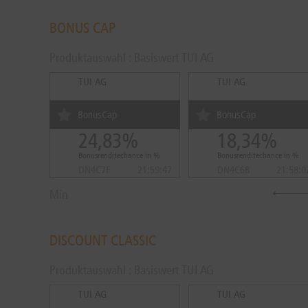
BONUS CAP
Produktauswahl : Basiswert TUI AG
TUI AG
TUI AG
BonusCap
BonusCap
24,83%
18,34%
Bonusrenditechance in %
Bonusrenditechance in %
DN4C7F
21:59:47
DN4C68
21:58:0
Min
DISCOUNT CLASSIC
Produktauswahl : Basiswert TUI AG
TUI AG
TUI AG