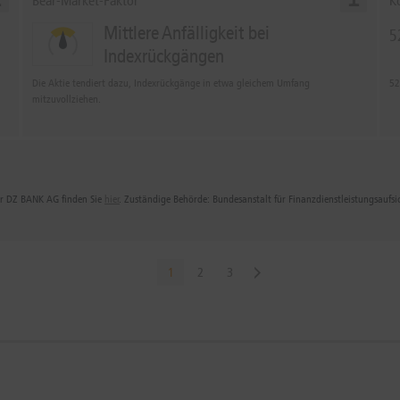
Bear-Market-Faktor
K
Mittlere Anfälligkeit bei
5
Indexrückgängen
Die Aktie tendiert dazu, Indexrückgänge in etwa gleichem Umfang
52
mitzuvollziehen.
der DZ BANK AG finden Sie
hier
. Zuständige Behörde: Bundesanstalt für Finanzdienstleistungsaufs
1
2
3