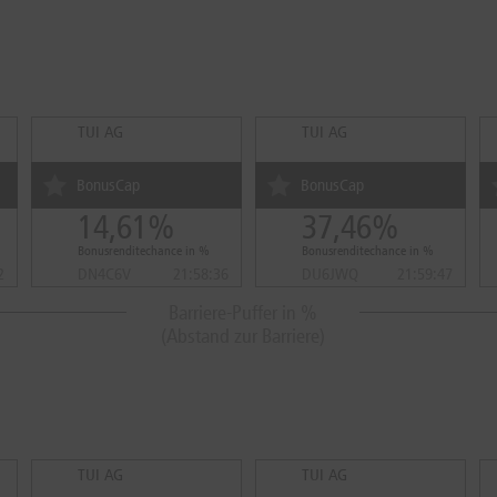
TUI AG
TUI AG
BonusCap
BonusCap
14,61%
37,46%
Bonusrenditechance in %
Bonusrenditechance in %
2
DN4C6V
21:58:36
DU6JWQ
21:59:47
Barriere-Puffer in %
(Abstand zur Barriere)
TUI AG
TUI AG