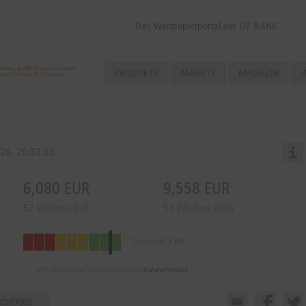
Das Wertpapierportal der DZ BANK
PRODUKTE
MÄRKTE
MAGAZIN
I
26, 20:53:33
6,080 EUR
9,558 EUR
52 Wochen Tief
52 Wochen Hoch
Durchnitt 3 Mt.
DPA-AFX Analyzer / Copyright dpa-AFX /
Weitere Hinweise
nzufügen