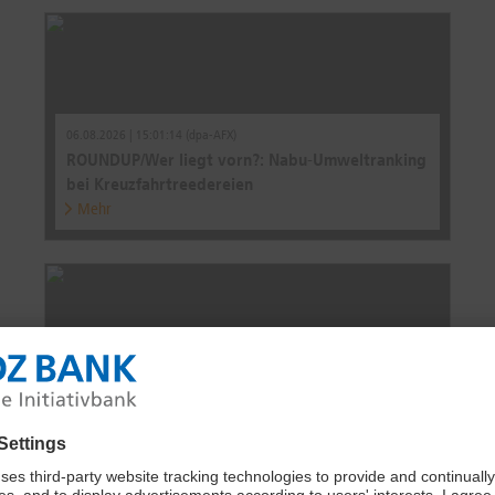
06.08.2026 | 15:01:14 (dpa-AFX)
ROUNDUP/Wer liegt vorn?: Nabu-Umweltranking
bei Kreuzfahrtreedereien
Mehr
30.07.2026 | 06:01:49 (dpa-AFX)
Winterurlaub: Nachfrage zieht nach spätem
Start an
Mehr