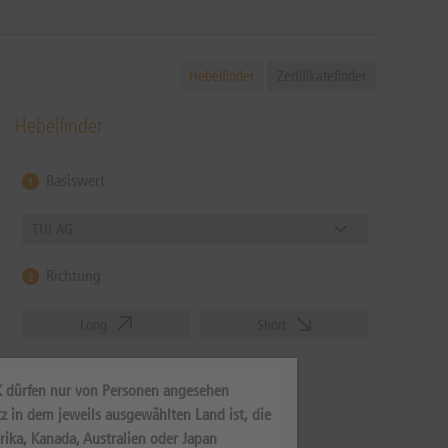
Hebelfinder
Zertifikatefinder
Hebelfinder
Basiswert
1
TUI AG
Richtung
2
Long
Short
Hebel oder Basispreis
3
K dürfen nur von Personen angesehen
z in dem jeweils ausgewählten Land ist, die
Zurücksetzen
rika, Kanada, Australien oder Japan