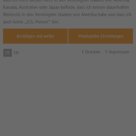
POSITIV
Seit dem 31.07.2026
Kanada, Australien oder Japan befinde, dass ich keinen dauerhaften
Wohnsitz in den Vereinigten Staaten von Amerika habe und dass ich
Informationen von
thescreener.com
auch keine „U.S.-Person“ bin.
Zum Musterdepot hinzufügen
Bestätigen und weiter
Privatsphäre Einstellungen
zum Merkzettel hinzufügen
Drucken
Impressum
DE
EN
TOOLS