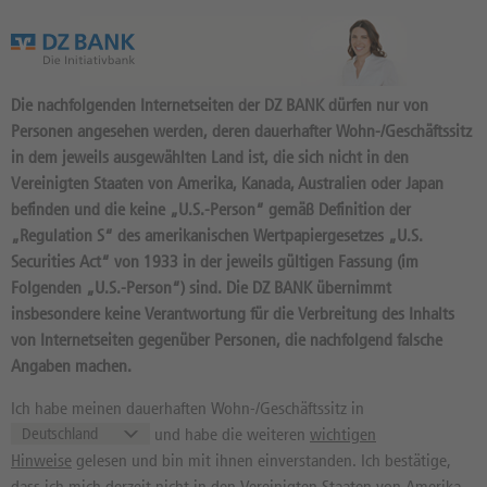
Das Wertpapierportal der DZ BANK
Die nachfolgenden Internetseiten der DZ BANK dürfen nur von
Personen angesehen werden, deren dauerhafter Wohn-/Geschäftssitz
in dem jeweils ausgewählten Land ist, die sich nicht in den
Vereinigten Staaten von Amerika, Kanada, Australien oder Japan
befinden und die keine „U.S.-Person“ gemäß Definition der
124
Produkte
„Regulation S“ des amerikanischen Wertpapiergesetzes „U.S.
WEIBO CORP. (ADR)
Securities Act“ von 1933 in der jeweils gültigen Fassung (im
Folgenden „U.S.-Person“) sind. Die DZ BANK übernimmt
A110V7 / US9485961018 //
insbesondere keine Verantwortung für die Verbreitung des Inhalts
Quelle: NASDAQ:
07.08.2026,
21:59:50
von Internetseiten gegenüber Personen, die nachfolgend falsche
Angaben machen.
7,935
USD
0,51%
Kurs
Diff. Vortag in %
Ich habe meinen dauerhaften Wohn-/Geschäftssitz in
7,09 USD
12,95 USD
und habe die weiteren
wichtigen
Hinweise
gelesen und bin mit ihnen einverstanden. Ich bestätige,
52 Wochen Tief
52 Wochen Hoch
dass ich mich derzeit nicht in den Vereinigten Staaten von Amerika,