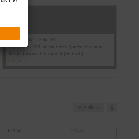
05.05.2026 | 08:44:42 (dpa-AFX)
EQS-News: KSB: Verhaltenes Quartal in einem
herausfordernden Umfeld (deutsch)
Mehr
zeige alle 90
KSB AG
KSB AG