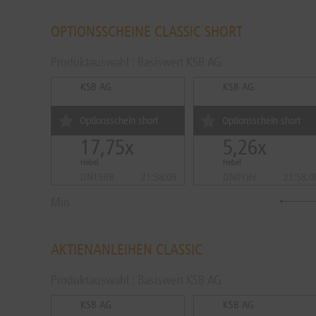
OPTIONSSCHEINE CLASSIC SHORT
Produktauswahl : Basiswert KSB AG
KSB AG
KSB AG
Optionsschein short
Optionsschein short
17,75x
5,26x
Hebel
Hebel
DN15RB
21:58:09
DN0Y8V
21:58:0
Min
AKTIENANLEIHEN CLASSIC
Produktauswahl : Basiswert KSB AG
KSB AG
KSB AG