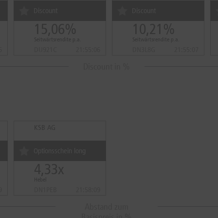
Discount
Discount
15,06%
10,21%
Seitwärtsrendite p.a.
Seitwärtsrendite p.a.
6
DU921C
21:55:06
DN3L8G
21:55:07
Discount in %
KSB AG
Optionsschein long
4,33x
Hebel
9
DN1PEB
21:58:09
Abstand zum
Basispreis in %