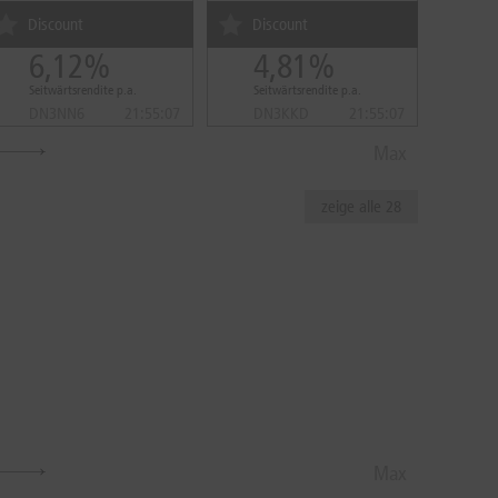
Discount
Discount
6,12%
4,81%
Seitwärtsrendite p.a.
Seitwärtsrendite p.a.
DN3NN6
21:55:07
DN3KKD
21:55:07
Max
zeige alle 28
Max