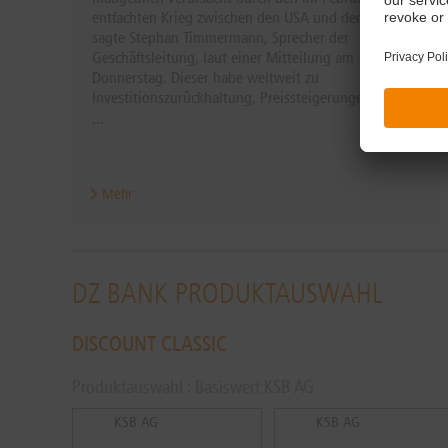
entfachten Krieg zwischen den USA und dem Iran",
sagte Stephan Timmermann, Sprecher der
Geschäftsleitung, laut einer Mitteilung am
Donnerstag. Dieser habe weltweit zu
Investitionszurückhaltung, Preissteigerungen und
...
Mehr
DZ BANK PRODUKTAUSWAHL
DISCOUNT CLASSIC
Produktauswahl : Basiswert KSB AG
KSB AG
KSB AG