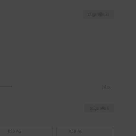
zeige alle 23
Max
zeige alle 6
KSB AG
KSB AG