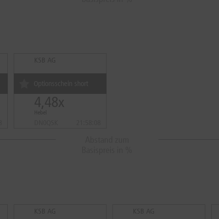
KSB AG
Optionsschein short
4,48x
Hebel
8
DN0QSK
21:58:08
Abstand zum
Basispreis in %
KSB AG
KSB AG