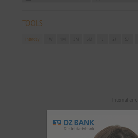
TOOLS
Intraday
1W
1M
3M
6M
1J
2J
5J
Internal erro