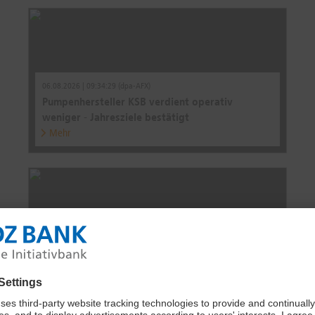
06.08.2026 | 09:34:29 (dpa-AFX)
Pumpenhersteller KSB verdient operativ
weniger - Jahresziele bestätigt
Mehr
23.07.2026 | 10:35:07 (dpa-AFX)
ANALYSE-FLASH: Berenberg startet KSB Vz mit
'Buy' - Ziel 1300 Euro
Mehr