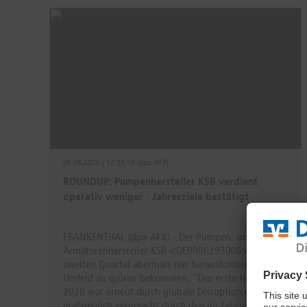
06.08.2026 | 12:33:18 (dpa-AFX)
ROUNDUP: Pumpenhersteller KSB verdient
operativ weniger - Jahresziele bestätigt
FRANKENTHAL (dpa-AFX) - Der Pumpen- und
Armaturenhersteller KSB <DE0006292006> hat im
zweiten Quartal abermals das herausfordernde
Umfeld zu spüren bekommen. "Das erste Halbjahr
2026 war erneut durch globale Disruption geprägt,
maßgeblich verursacht durch den im Februar