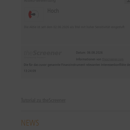
Risiko-Bewertung
Hoch
Die Aktie ist seit dem 02.06.2026 als Titel mit hoher Sensitivität eingestuft.
Datum: 06.08.2026
Informationen von
thescreener.com
Die für das zuvor genannte Finanzinstrument relevanten Interessenkonflikte 
13:24:09
Tutorial zu theScreener
NEWS