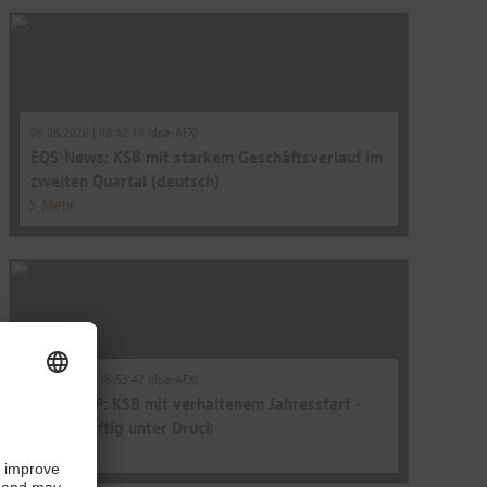
06.08.2026 | 08:42:10 (dpa-AFX)
EQS-News: KSB mit starkem Geschäftsverlauf im
zweiten Quartal (deutsch)
Mehr
05.05.2026 | 16:53:47 (dpa-AFX)
ROUNDUP: KSB mit verhaltenem Jahresstart -
Aktie kräftig unter Druck
Mehr