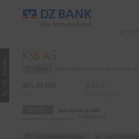
KSB AG
Produkte
DE0006292030 // Quelle: Xetra:
06.08.202
629203
225
905,00
EUR
6,22%
Kurs
Diff. Vortag in %
NEUTRAL
Seit dem 04.08.2026
Informationen von
thescreener.com
Zum Musterdepot hinzufügen
zum Merkzettel hi