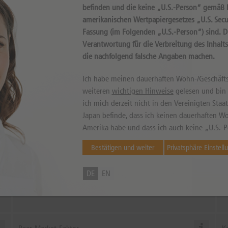
befinden und die keine „U.S.-Person“ gemäß D
amerikanischen Wertpapiergesetzes „U.S. Secur
Fassung (im Folgenden „U.S.-Person“) sind. 
können sowohl niedriger als auch höher ausfallen. Falls Kurse in Fremdwährung
llen. © 2026 DZ BANK AG
Verantwortung für die Verbreitung des Inhalt
die nachfolgend falsche Angaben machen.
Ich habe meinen dauerhaften Wohn-/Geschäfts
weiteren
wichtigen Hinweise
gelesen und bin m
theScre
ich mich derzeit nicht in den Vereinigten Sta
Japan befinde, dass ich keinen dauerhaften Wo
Amerika habe und dass ich auch keine „U.S.-P
Gewinnprognose
K
Bestätigen und weiter
Privatsphäre Einstell
Positive Analystenhaltung seit
8
26.06.2026
DE
EN
Die Gewinnprognosen pro Aktie liegen heute höher als vor sieben Wochen.
Da
Dieser positive Trend hat am 26.06.2026 bei einem Kurs von
858
eingesetzt.