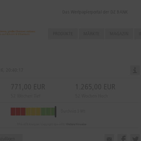
Das Wertpapierportal der DZ BANK
PRODUKTE
MÄRKTE
MAGAZIN
I
6, 20:40:17
771,00 EUR
1.265,00 EUR
52 Wochen Tief
52 Wochen Hoch
Durchnitt 3 Mt.
DPA-AFX Analyzer / Copyright dpa-AFX /
Weitere Hinweise
nzufügen