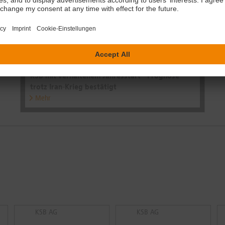
05.05.2026 | 09:13:35 (dpa-AFX)
KSB mit verhaltenem Jahresstart - Prognose
trotz Iran-Krieg bestätigt
Mehr
KSB AG
KSB AG