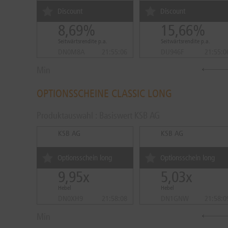
Discount
Discount
8,69%
15,66%
Seitwärtsrendite p.a.
Seitwärtsrendite p.a.
DN0M8A
21:55:06
DU946F
21:55:0
Min
OPTIONSSCHEINE CLASSIC LONG
Produktauswahl : Basiswert KSB AG
KSB AG
KSB AG
Optionsschein long
Optionsschein long
9,95x
5,03x
Hebel
Hebel
DN0XH9
21:58:08
DN1GNW
21:58:0
Min