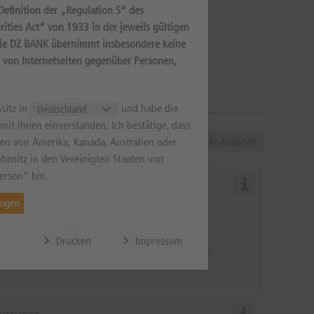
efinition der „Regulation S“ des
ities Act“ von 1933 in der jeweils gültigen
Die DZ BANK übernimmt insbesondere keine
s von Internetseiten gegenüber Personen,
sitz in
und habe die
it ihnen einverstanden. Ich bestätige, dass
ener
DPA-AFX-Analyzer
Chart Analyse
Markt-Analysen
aten von Amerika, Kanada, Australien oder
hnsitz in den Vereinigten Staaten von
erson“ bin.
urs-Gewinn-Verhältnis
ungen
Erwartetes KGV für 2028
,7
Drucken
Impressum
s erwartete KGV (Kurs-Gewinn-Verhältnis) gilt für das Jahr 2028.