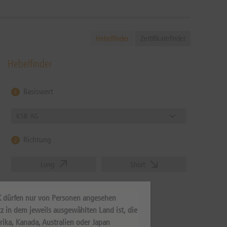
Hebelfinder
Zertifikatefinder
Hebelfinder
Basiswert
1
KSB AG
Richtung
2
Long
Short
Hebel oder Basispreis
3
K dürfen nur von Personen angesehen
z in dem jeweils ausgewählten Land ist, die
Zurücksetzen
rika, Kanada, Australien oder Japan