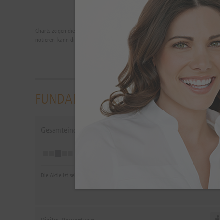
Charts zeigen die Wertentwicklungen der Vergangenheit. Zukünftige Ergebnisse 
notieren, kann die Rendite infolge von Währungsschwankungen steigen oder fa
FUNDAMENTALANALYSE
Gesamteindruck
Neutral
Die Aktie ist seit dem 04.08.2026 als neutral eingestuft.