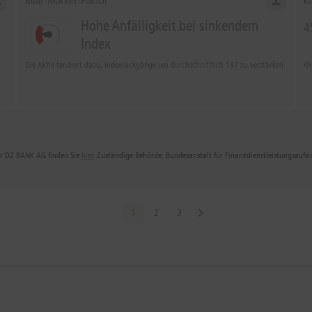
Bear-Market-Faktor
K
Hohe Anfälligkeit bei sinkendem
4
Index
Die Aktie tendiert dazu, Indexrückgänge um durchschnittlich 137 zu verstärken.
45
der DZ BANK AG finden Sie
hier
. Zuständige Behörde: Bundesanstalt für Finanzdienstleistungsaufs
1
2
3