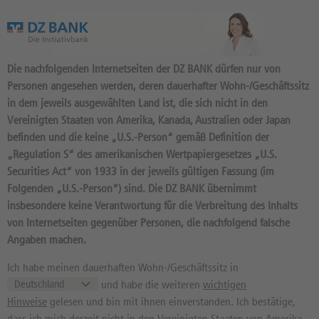
Das Wertpapierportal der DZ BANK
Die nachfolgenden Internetseiten der DZ BANK dürfen nur von
Personen angesehen werden, deren dauerhafter Wohn-/Geschäftssitz
in dem jeweils ausgewählten Land ist, die sich nicht in den
Vereinigten Staaten von Amerika, Kanada, Australien oder Japan
befinden und die keine „U.S.-Person“ gemäß Definition der
670
Produkte
„Regulation S“ des amerikanischen Wertpapiergesetzes „U.S.
EUR/JPY
Securities Act“ von 1933 in der jeweils gültigen Fassung (im
Folgenden „U.S.-Person“) sind. Die DZ BANK übernimmt
965262 / EU0009652627 //
insbesondere keine Verantwortung für die Verbreitung des Inhalts
Quelle: FX and PM:
20:48:00
von Internetseiten gegenüber Personen, die nachfolgend falsche
182,190
JPY
-0,19%
Angaben machen.
Kurs
Diff. Vortag in %
Ich habe meinen dauerhaften Wohn-/Geschäftssitz in
170,970 JPY
187,935 JPY
und habe die weiteren
wichtigen
52 Wochen Tief
52 Wochen Hoch
Hinweise
gelesen und bin mit ihnen einverstanden. Ich bestätige,
dass ich mich derzeit nicht in den Vereinigten Staaten von Amerika,