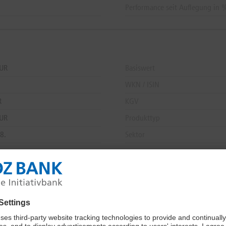
Performance seit Auflegung in 
UR
Basiswert
WKN / ISIN
R
KGV
EUR
Produkttyp
8.
Sektor