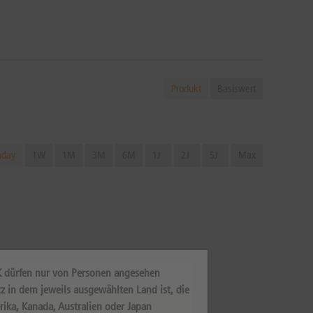
Produkt
Basiswert
aday
1W
1M
3M
6M
1J
2J
5J
Max
K dürfen nur von Personen angesehen
z in dem jeweils ausgewählten Land ist, die
rika, Kanada, Australien oder Japan