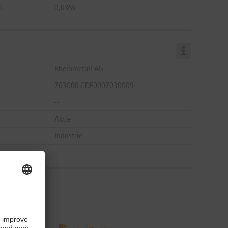
%
0,03%
Rheinmetall AG
703000 / DE0007030009
--
Aktie
Industrie