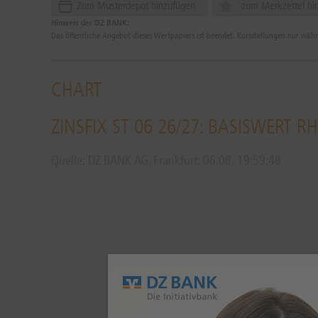
Zum Musterdepot hinzufügen
zum Merkzettel hi
Hinweis der DZ BANK:
Das öffentliche Angebot dieses Wertpapiers ist beendet. Kursstellungen nur wäh
CHART
ZINSFIX ST 06 26/27: BASISWERT R
Quelle: DZ BANK AG, Frankfurt:
06.08.
19:59:48