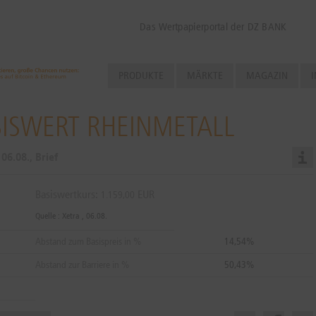
Das Wertpapierportal der DZ BANK
PRODUKTE
MÄRKTE
MAGAZIN
I
ASISWERT RHEINMETALL
d
06.08.
, Brief
Basiswertkurs:
EUR
1.159,00
Quelle : Xetra ,
06.08.
Abstand zum Basispreis in %
14,54%
Abstand zur Barriere in %
50,43%