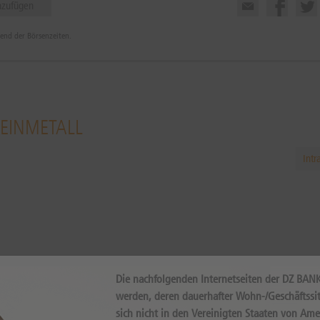
nzufügen
rend der Börsenzeiten.
HEINMETALL
Intr
Die nachfolgenden Internetseiten der DZ BAN
Internal error, please try again!
werden, deren dauerhafter Wohn-/Geschäftssit
sich nicht in den Vereinigten Staaten von Ame