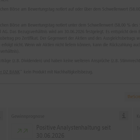
chen Börse am Bewertungstag notiert auf oder über dem Schwellenwert (58,00 
hen Börse am Bewertungstag notiert unter dem Schwellenwert (58,00 % des Star
G. Das Bezugsverhältnis wird am 30.06.2026 festgelegt. Es entspricht dem Erge
ichsbetrag pro Zertifikat. Der Gegenwert der Aktien und des Ausgleichsbetrags
erfolgt nicht. Wenn wir Aktien nicht liefern können, kann die Rückzahlung auc
verhältnis).
n Erträge (z.B. Dividenden) und haben keine weiteren Ansprüche (z.B. Stimmrech
der DZ BANK
" kein Produkt mit Nachhaltigkeitsbezug.
theScr
Gewinnprognose
K
Positive Analystenhaltung seit
1
30.06.2026