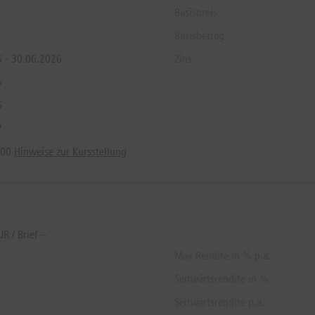
Basispreis
Basisbetrag
 - 30.06.2026
Zins
6
6
7
:00
Hinweise zur Kursstellung
 / Brief --
Max Rendite in % p.a.
Seitwärtsrendite in %
Seitwärtsrendite p.a.