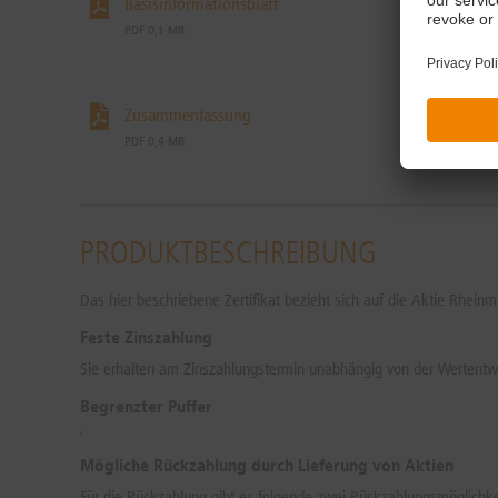
Basisinformationsblatt
End
PDF 0,1 MB
PDF 
Zusammenfassung
Bas
PDF 0,4 MB
PDF 
PRODUKTBESCHREIBUNG
Das hier beschriebene Zertifikat bezieht sich auf die Aktie Rheinm
Feste Zinszahlung
Sie erhalten am Zinszahlungstermin unabhängig von der Wertentwi
Begrenzter Puffer
,
Mögliche Rückzahlung durch Lieferung von Aktien
Für die Rückzahlung gibt es folgende zwei Rückzahlungsmöglichke