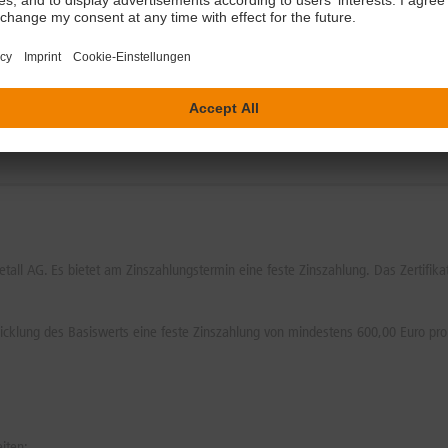
gültige Bedingungen
Fixierung Variable
0,5 MB
PDF 0,1 MB
isprospekt
Kostenhistorie
2,8 MB
PDF 0,1 MB
etall AG. Es bietet am Zinszahlungstermin eine feste Zinszahlung. Das Zertifikat
cklung des Basiswerts eine feste Zinszahlung von mindestens 600,00 Euro pro 
iten: