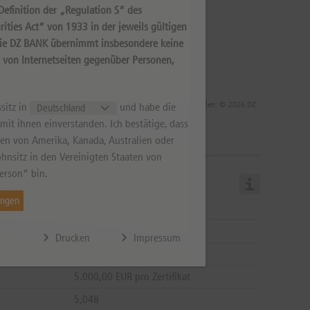
efinition der „Regulation S“ des
ities Act“ von 1933 in der jeweils gültigen
Die DZ BANK übernimmt insbesondere keine
s von Internetseiten gegenüber Personen,
 die Rendite infolge von Währungsschwankungen steigen oder fallen. © 2026 DZ
sitz in
und habe die
it ihnen einverstanden. Ich bestätige, dass
aten von Amerika, Kanada, Australien oder
hnsitz in den Vereinigten Staaten von
erson“ bin.
ungen
16.12.2027
23.12.2027
Drucken
Impressum
23.12.2027
5.000,00 EUR pro Zertifikat
5,048