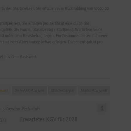
% des Startpreises). Sie erhalten eine Rückzahlung von 5.000,00
tpreises). Sie erhalten pro Zertifikat eine durch das
bnis der Formel (Basisbetrag / Startpreis). Wir liefern keine
 wird unter dem Basisbetrag liegen. Ein Zusammenfassen mehrerer
h zu einem Abrechnungsbetrag erfolgen. Dieser entspricht pro
te) aus dem Basiswert.
eener
DPA-AFX-Analyse
Chart-Analyse
Markt-Analysen
urs-Gewinn-Verhältnis
Erwartetes KGV für 2028
6,0