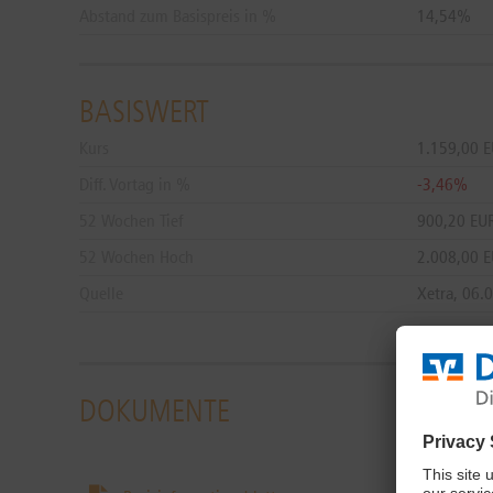
Abstand zum Basispreis in %
14,54%
BASISWERT
Kurs
1.159,00
E
Diff. Vortag in %
-3,46%
52 Wochen Tief
900,20 EU
52 Wochen Hoch
2.008,00 
Quelle
Xetra,
06.0
DOKUMENTE