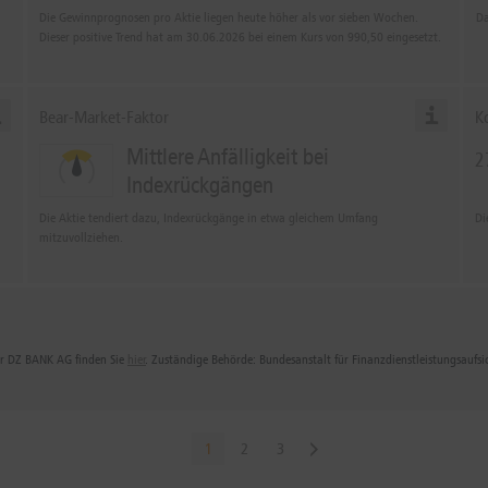
Die Gewinnprognosen pro Aktie liegen heute höher als vor sieben Wochen.
Da
Dieser positive Trend hat am 30.06.2026 bei einem Kurs von
990,50
eingesetzt.
Bear-Market-Faktor
K
Mittlere Anfälligkeit bei
2
Indexrückgängen
Die Aktie tendiert dazu, Indexrückgänge in etwa gleichem Umfang
Di
mitzuvollziehen.
der DZ BANK AG finden Sie
hier
. Zuständige Behörde: Bundesanstalt für Finanzdienstleistungsaufs
1
2
3