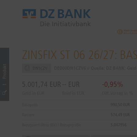
ZINSFIX ST 06 26/27: B
Produkt
DE000DN1CZV6 // Quelle: DZ BANK: Gel
DN1CZV
5.001,74
EUR
--
EUR
-0,95%
1
Geld in EUR
Brief in EUR
Diff. Vortag in %
Basispreis
990,50 EUR
Barriere
574,49 EUR
Bezugsverhältnis (BV) / Bezugsgröße
5,047956