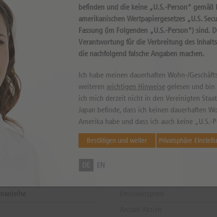
befinden und die keine „U.S.-Person“ gemäß D
amerikanischen Wertpapiergesetzes „U.S. Secur
Fassung (im Folgenden „U.S.-Person“) sind. 
Verantwortung für die Verbreitung des Inhalt
die nachfolgend falsche Angaben machen.
können sowohl niedriger als auch höher ausfallen. Falls Kurse in Fremdwährung notieren, kann
Ich habe meinen dauerhaften Wohn-/Geschäfts
weiteren
wichtigen Hinweise
gelesen und bin m
ich mich derzeit nicht in den Vereinigten Sta
Japan befinde, dass ich keinen dauerhaften Wo
Amerika habe und dass ich auch keine „U.S.-P
Bestätigen und weiter
Privatsphäre Einstell
 DE000DN1CZV6
Letzter Bewertungstag
AG
Zahltag
DE
EN
Fälligkeitsdatum
enanleihe
Emissionspreis
Anzahl Aktien