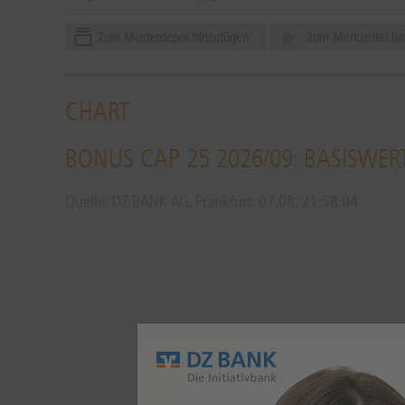
Zum Musterdepot hinzufügen
zum Merkzettel hi
CHART
BONUS CAP 25 2026/09: BASISWE
Quelle: DZ BANK AG, Frankfurt:
07.08.
21:58:04