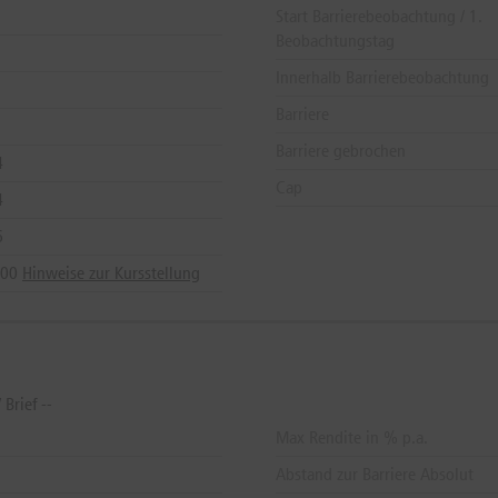
Start Barrierebeobachtung / 1.
Beobachtungstag
Innerhalb Barrierebeobachtung
Barriere
Barriere gebrochen
4
Cap
4
6
:00
Hinweise zur Kursstellung
Brief --
Max Rendite in % p.a.
Abstand zur Barriere Absolut