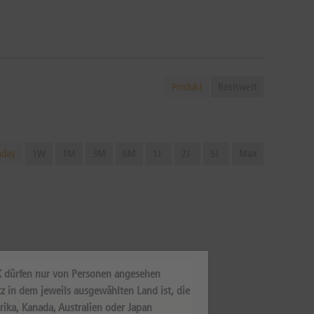
Produkt
Basiswert
aday
1W
1M
3M
6M
1J
2J
5J
Max
K dürfen nur von Personen angesehen
z in dem jeweils ausgewählten Land ist, die
rika, Kanada, Australien oder Japan