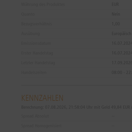
Währung des Produktes
EUR
Quanto
Nein
Bezugsverhältnis
1,00
Ausübung
Europäisch
Emissionsdatum
16.07.202
Erster Handelstag
16.07.202
Letzter Handelstag
17.09.202
Handelszeiten
08:00 - 22
KENNZAHLEN
Berechnung:
07.08.2026, 21:58:04 Uhr mit Geld 49,84 EUR / 
Spread Absolut
--
Spread Homogenisiert
--