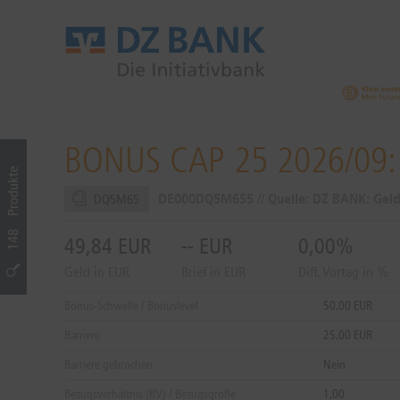
BONUS CAP 25 2026/09
Produkte
DE000DQ5M655 // Quelle: DZ BANK: Gel
DQ5M65
148
49,84
EUR
--
EUR
0,00%
Geld in EUR
Brief in EUR
Diff. Vortag in %
Bonus-Schwelle / Bonuslevel
50,00 EUR
Barriere
25,00 EUR
Barriere gebrochen
Nein
Bezugsverhältnis (BV) / Bezugsgröße
1,00