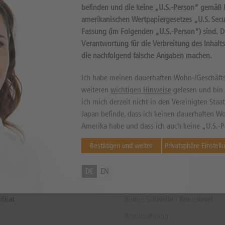
befinden und die keine „U.S.-Person“ gemäß D
amerikanischen Wertpapiergesetzes „U.S. Secur
Fassung (im Folgenden „U.S.-Person“) sind. 
Verantwortung für die Verbreitung des Inhalt
die nachfolgend falsche Angaben machen.
können sowohl niedriger als auch höher ausfallen. Falls Kurse in Fremdwährung notieren, kann
Ich habe meinen dauerhaften Wohn-/Geschäfts
weiteren
wichtigen Hinweise
gelesen und bin m
ich mich derzeit nicht in den Vereinigten Sta
Japan befinde, dass ich keinen dauerhaften Wo
Amerika habe und dass ich auch keine „U.S.-P
Bestätigen und weiter
Privatsphäre Einstell
 DE000DQ5M655
Letzter Bewertungstag
AG
Zahltag
DE
EN
Fälligkeitsdatum
fikat
Bonus-Schwelle / Bonuslevel
Bonuszahlung