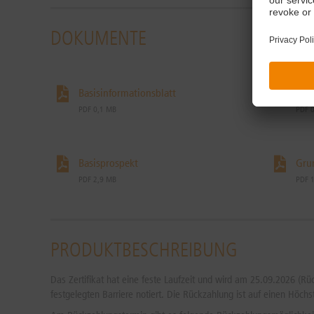
DOKUMENTE
Basisinformationsblatt
Pro
PDF 0,1 MB
PDF 
Basisprospekt
Gru
PDF 2,9 MB
PDF 
PRODUKTBESCHREIBUNG
Das Zertifikat hat eine feste Laufzeit und wird am 25.09.2026 (
festgelegten Barriere notiert. Die Rückzahlung ist auf einen Höchs