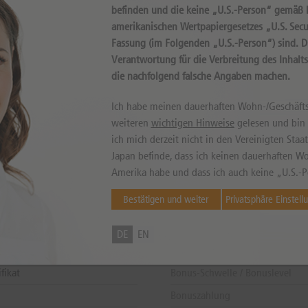
befinden und die keine „U.S.-Person“ gemäß D
amerikanischen Wertpapiergesetzes „U.S. Secur
Fassung (im Folgenden „U.S.-Person“) sind. 
Verantwortung für die Verbreitung des Inhalt
die nachfolgend falsche Angaben machen.
können sowohl niedriger als auch höher ausfallen. Falls Kurse in Fremdwährung notieren, kann
Ich habe meinen dauerhaften Wohn-/Geschäfts
weiteren
wichtigen Hinweise
gelesen und bin m
ich mich derzeit nicht in den Vereinigten Sta
Japan befinde, dass ich keinen dauerhaften Wo
Amerika habe und dass ich auch keine „U.S.-P
Bestätigen und weiter
Privatsphäre Einstell
 DE000DQ88077
Letzter Bewertungstag
AG
Zahltag
DE
EN
Fälligkeitsdatum
fikat
Bonus-Schwelle / Bonuslevel
Bonuszahlung