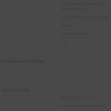
Start Barrierebeobachtung / 1.
Beobachtungstag
Innerhalb Barrierebeobachtung
Barriere
Barriere gebrochen
4
Cap
4
6
:00
Hinweise zur Kursstellung
/ Brief 219,35 EUR
Max Rendite in % p.a.
Abstand zur Barriere Absolut