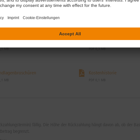
duktinformation
Endgültige Bedingungen
0,1 MB
PDF 0,3 MB
ndlagenbroschüren
Kostenhistorie
1,1 MB
PDF 0,1 MB
Rückzahlungstermin) fällig. Die Höhe der Rückzahlung hängt davon ab, ob der 
tbetrag begrenzt.