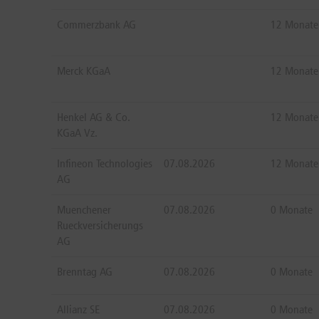
Commerzbank AG
12 Monate
Merck KGaA
12 Monate
Henkel AG & Co.
12 Monate
KGaA Vz.
Infineon Technologies
07.08.2026
12 Monate
AG
Muenchener
07.08.2026
0 Monate
Rueckversicherungs
AG
Brenntag AG
07.08.2026
0 Monate
Allianz SE
07.08.2026
0 Monate