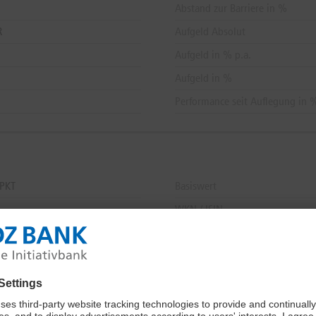
Abstand zur Barriere in %
R
Aufgeld Absolut
Aufgeld in % p.a.
Aufgeld in %
Performance seit Auflegung in 
PKT
Basiswert
WKN / ISIN
 PKT
KGV
 PKT
Produkttyp
Cen,
11:09:48
Sektor