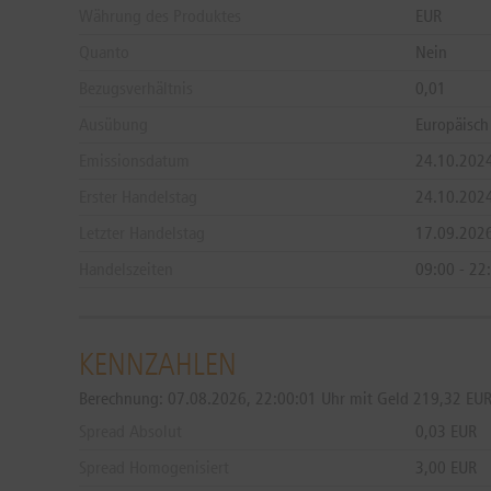
Währung des Produktes
EUR
Quanto
Nein
Bezugsverhältnis
0,01
Ausübung
Europäisch
Emissionsdatum
24.10.202
Erster Handelstag
24.10.202
Letzter Handelstag
17.09.202
Handelszeiten
09:00 - 22
KENNZAHLEN
Berechnung:
07.08.2026, 22:00:01 Uhr mit Geld 219,32 EUR 
Spread Absolut
0,03 EUR
Spread Homogenisiert
3,00 EUR