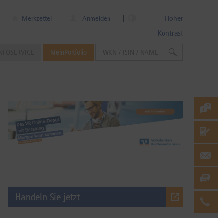
Hoher
Merkzettel
Anmelden
Kontrast
NFOSERVICE
MeinPortfolio
Handeln Sie jetzt