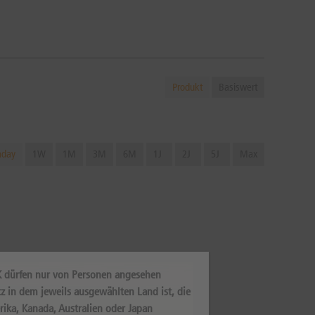
Produkt
Basiswert
aday
1W
1M
3M
6M
1J
2J
5J
Max
K dürfen nur von Personen angesehen
z in dem jeweils ausgewählten Land ist, die
rika, Kanada, Australien oder Japan