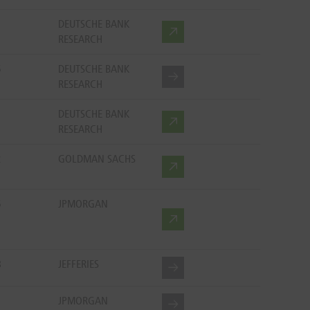
DEUTSCHE BANK
RESEARCH
5
DEUTSCHE BANK
RESEARCH
DEUTSCHE BANK
RESEARCH
2
GOLDMAN SACHS
5
JPMORGAN
8
JEFFERIES
JPMORGAN