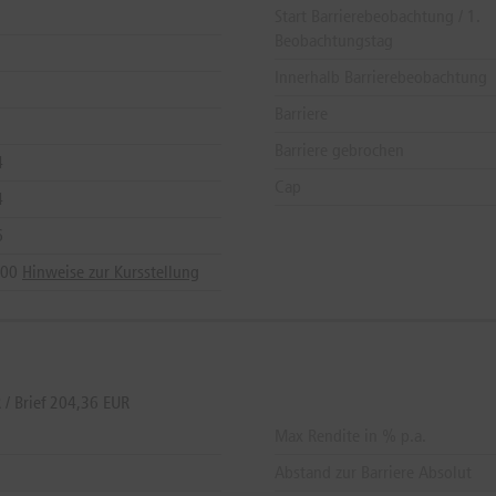
Start Barrierebeobachtung / 1.
Beobachtungstag
Innerhalb Barrierebeobachtung
Barriere
Barriere gebrochen
4
Cap
4
6
:00
Hinweise zur Kursstellung
/ Brief 204,36 EUR
Max Rendite in % p.a.
Abstand zur Barriere Absolut