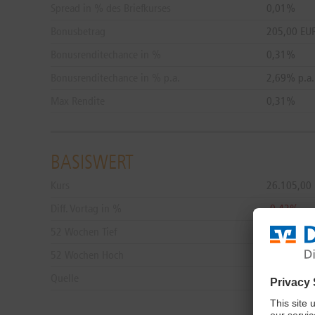
Spread in % des Briefkurses
0,01%
Bonusbetrag
205,00 EU
Bonusrenditechance in %
0,31%
Bonusrenditechance in % p.a.
2,69% p.a.
Max Rendite
0,31%
BASISWERT
Kurs
26.105,00
Diff. Vortag in %
-0,42%
52 Wochen Tief
12.401,00
52 Wochen Hoch
26.438,00
Quelle
L&S Trade