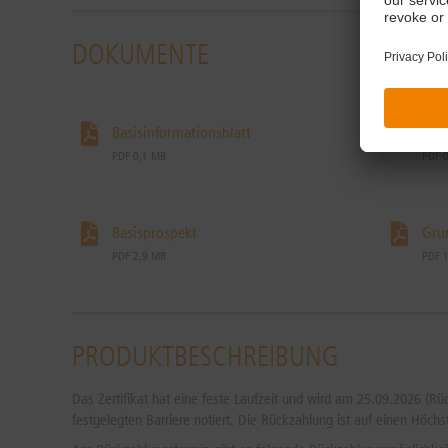
DOKUMENTE
Basisinformationsblatt
Pro
PDF 0,1 MB
PDF 
Basisprospekt
Gru
PDF 2,9 MB
PDF 
PRODUKTBESCHREIBUNG
Das Zertifikat hat eine feste Laufzeit und wird am 25.09.2026 (
festgelegten Barriere notiert. Die Rückzahlung ist auf einen Höchs