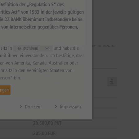
efinition der „Regulation S“ des
ities Act“ von 1933 in der jeweils gültigen
Die DZ BANK übernimmt insbesondere keine
s von Internetseiten gegenüber Personen,
 die Rendite infolge von Währungsschwankungen steigen oder fallen. © 2026 DZ
sitz in
und habe die
it ihnen einverstanden. Ich bestätige, dass
aten von Amerika, Kanada, Australien oder
hnsitz in den Vereinigten Staaten von
erson“ bin.
ungen
18.09.2026
25.09.2026
Drucken
Impressum
25.09.2026
20.500,00 PKT
205,00 EUR