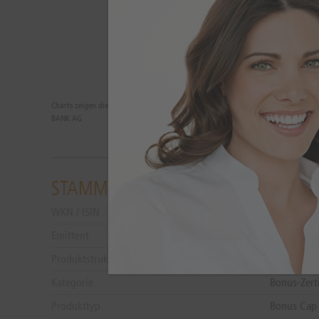
Charts zeigen die Wertentwicklungen der Vergangenheit. Zukünftige Ergebnisse 
BANK AG
STAMMDATEN
WKN / ISIN
DQ881L / 
Emittent
DZ BANK 
Produktstruktur
Zertifikat
Kategorie
Bonus-Zerti
Produkttyp
Bonus Cap