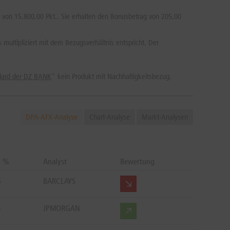
 von 15.800,00 Pkt.. Sie erhalten den Bonusbetrag von 205,00
multipliziert mit dem Bezugsverhältnis entspricht. Der
ndard der DZ BANK
" kein Produkt mit Nachhaltigkeitsbezug.
DPA-AFX-Analyse
Chart-Analyse
Markt-Analysen
n %
Analyst
Bewertung
6
BARCLAYS
4
JPMORGAN