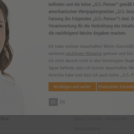
befinden und die keine „U.S.-Person“ gemäß D
amerikanischen Wertpapiergesetzes „U.S. Secur
Fassung (im Folgenden „U.S.-Person“) sind. 
Verantwortung für die Verbreitung des Inhalt
die nachfolgend falsche Angaben machen.
können sowohl niedriger als auch höher ausfallen. Falls Kurse in Fremdwährung notieren, kann
Ich habe meinen dauerhaften Wohn-/Geschäfts
weiteren
wichtigen Hinweise
gelesen und bin m
ich mich derzeit nicht in den Vereinigten Sta
Japan befinde, dass ich keinen dauerhaften Wo
Amerika habe und dass ich auch keine „U.S.-P
Bestätigen und weiter
Privatsphäre Einstell
DE000DQ881L8
Letzter Bewertungstag
AG
Zahltag
DE
EN
Fälligkeitsdatum
fikat
Bonus-Schwelle / Bonuslevel
Bonuszahlung