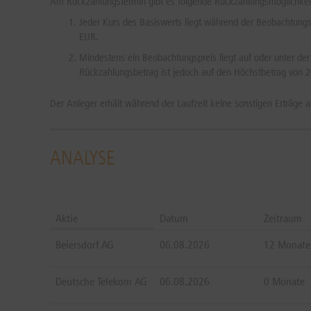
Am Rückzahlungstermin gibt es folgende Rückzahlungsmöglichkei
Jeder Kurs des Basiswerts liegt während der Beobachtungs
EUR.
Mindestens ein Beobachtungspreis liegt auf oder unter der 
Rückzahlungsbetrag ist jedoch auf den Höchstbetrag von 
Der Anleger erhält während der Laufzeit keine sonstigen Erträge
ANALYSE
Aktie
Datum
Zeitraum
Beiersdorf AG
06.08.2026
12 Monate
Deutsche Telekom AG
06.08.2026
0 Monate