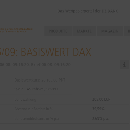
Das Wertpapierportal der DZ BANK
PRODUKTE
MÄRKTE
MAGAZIN
I
/09: BASISWERT DAX
06.08.
09:16:20
, Brief
06.08.
09:16:20
Basiswertkurs:
PKT
26.105,00
Quelle : L&S TradeCen ,
10:04:14
Bonuszahlung
205,00 EUR
Abstand zur Barriere in %
39,59%
Bonusrenditechance in % p.a.
2,69% p.a.