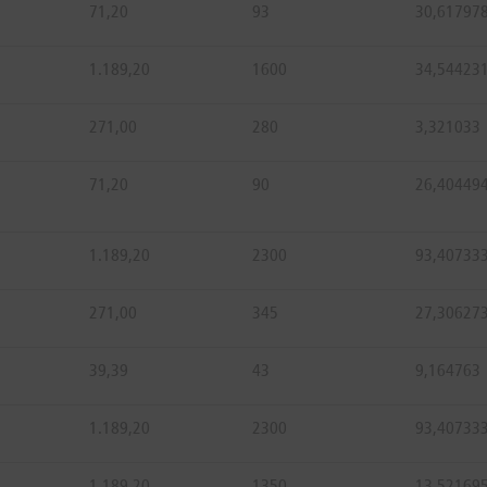
71,20
93
30,61797
1.189,20
1600
34,54423
271,00
280
3,321033
71,20
90
26,40449
1.189,20
2300
93,40733
271,00
345
27,30627
39,39
43
9,164763
1.189,20
2300
93,40733
1.189,20
1350
13,52169