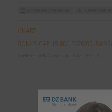
Zum Musterdepot hinzufügen
zum Merkzettel hi
CHART
BONUS CAP 15.800 2026/09: BASI
Quelle: DZ BANK AG, Frankfurt:
06.08.
09:16:20