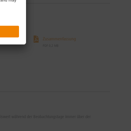
Zusammenfassung
PDF 0,2 MB
Basiswert während der Beobachtungstage immer über der