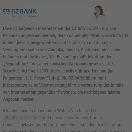
Das Wertpapierportal der DZ BANK
Die nachfolgenden Internetseiten der DZ BANK dürfen nur von
Personen angesehen werden, deren dauerhafter Wohn-/Geschäftssitz
in dem jeweils ausgewählten Land ist, die sich nicht in den
Vereinigten Staaten von Amerika, Kanada, Australien oder Japan
befinden und die keine „U.S.-Person“ gemäß Definition der
11
Produkte
„Regulation S“ des amerikanischen Wertpapiergesetzes „U.S.
ZINSFIX ST 08 25/27:
Securities Act“ von 1933 in der jeweils gültigen Fassung (im
Folgenden „U.S.-Person“) sind. Die DZ BANK übernimmt
BASISWERT DEUTSCHE POST
insbesondere keine Verantwortung für die Verbreitung des Inhalts
DU0YEN / DE000DU0YEN5 //
von Internetseiten gegenüber Personen, die nachfolgend falsche
Quelle: DZ BANK: Geld
07.08.
Angaben machen.
18:55:56
, Brief
07.08.
18:55:56
1.023,14
EUR
1.043,14
EUR
Ich habe meinen dauerhaften Wohn-/Geschäftssitz in
und habe die weiteren
wichtigen
Geld in EUR
Brief in EUR
Hinweise
gelesen und bin mit ihnen einverstanden. Ich bestätige,
Basiswertkurs:
0,00%
dass ich mich derzeit nicht in den Vereinigten Staaten von Amerika,