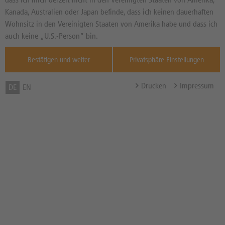
55,32
EUR
Diff. Vortag in %
Kanada, Australien oder Japan befinde, dass ich keinen dauerhaften
Quelle : Xetra ,
Wohnsitz in den Vereinigten Staaten von Amerika habe und dass ich
18:25:36
auch keine „U.S.-Person“ bin.
Basispreis
38,88 EUR
Bestätigen und weiter
Privatsphäre Einstellungen
Abstand zum Basispreis in %
29,72%
Barriere
25,6608 EUR
Drucken
Impressum
DE
EN
Abstand zur Barriere in %
53,61%
Bezugsverhältnis (BV) /
25,720165
Bezugsgröße
Zum Musterdepot hinzufügen
zum Merkzettel hinzufügen
Hinweis der DZ BANK:
Das öffentliche Angebot dieses Wertpapiers ist beendet.
Kursstellungen nur während der Börsenzeiten.