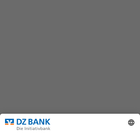
Kontaktformular
wertpapiere@dzbank.de
Chat
(069) 7447-7035
DZ BANK AG
Platz der Republik
60325 Frankfurt/M.
Bundesverband für strukturierte Wertpapiere
Datenschutz
Privatsphäre Einstellungen