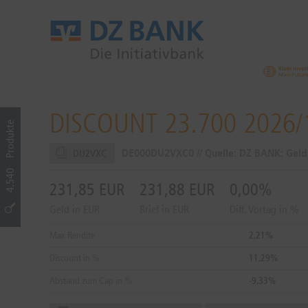
DISCOUNT 23.700 2026/
Produkte
DE000DU2VXC0 // Quelle: DZ BANK: Gel
DU2VXC
4.540
231,85
EUR
231,88
EUR
0,00%
Geld in EUR
Brief in EUR
Diff. Vortag in %
Max Rendite
2,21%
Discount in %
11,29%
Abstand zum Cap in %
-9,33%