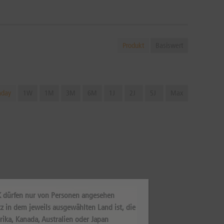
Produkt
Basiswert
aday
1W
1M
3M
6M
1J
2J
5J
Max
K dürfen nur von Personen angesehen
z in dem jeweils ausgewählten Land ist, die
rika, Kanada, Australien oder Japan