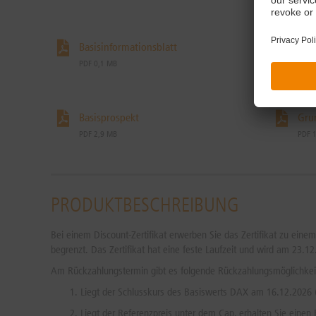
Basisinformationsblatt
Pro
PDF 0,1 MB
PDF 
Basisprospekt
Gru
PDF 2,9 MB
PDF 
PRODUKTBESCHREIBUNG
Bei einem Discount-Zertifikat erwerben Sie das Zertifikat zu eine
begrenzt. Das Zertifikat hat eine feste Laufzeit und wird am 23.12
Am Rückzahlungstermin gibt es folgende Rückzahlungsmöglichkei
Liegt der Schlusskurs des Basiswerts DAX am 16.12.2026 (
Liegt der Referenzpreis unter dem Cap, erhalten Sie einen 