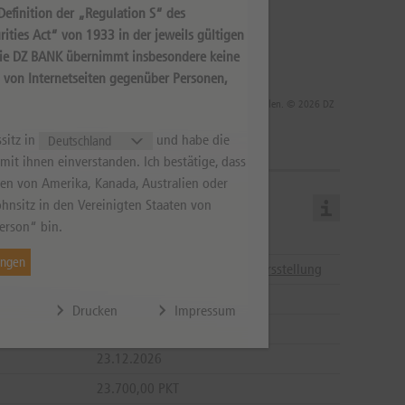
efinition der „Regulation S“ des
ities Act“ von 1933 in der jeweils gültigen
Die DZ BANK übernimmt insbesondere keine
s von Internetseiten gegenüber Personen,
 die Rendite infolge von Währungsschwankungen steigen oder fallen. © 2026 DZ
sitz in
und habe die
it ihnen einverstanden. Ich bestätige, dass
aten von Amerika, Kanada, Australien oder
hnsitz in den Vereinigten Staaten von
erson“ bin.
15.12.2026
ungen
08:00 - 22:00
Hinweise zur Kursstellung
16.12.2026
Drucken
Impressum
23.12.2026
23.12.2026
23.700,00 PKT