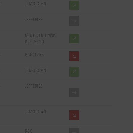
6
JPMORGAN
1
JEFFERIES
DEUTSCHE BANK
RESEARCH
8
BARCLAYS
2
JPMORGAN
3
JEFFERIES
1
JPMORGAN
RBC