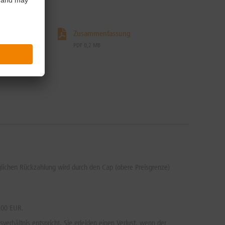
Zusammenfassung
PDF 0,2 MB
öglichen Rückzahlung wird durch den Cap (obere Preisgrenze)
,00 EUR.
erhältnis entspricht. Sie erleiden einen Verlust, wenn der