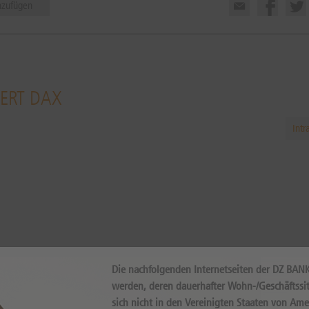
nzufügen
WERT DAX
Intr
Internal error, please try again!
Die nachfolgenden Internetseiten der DZ BAN
werden, deren dauerhafter Wohn-/Geschäftssit
sich nicht in den Vereinigten Staaten von Ame