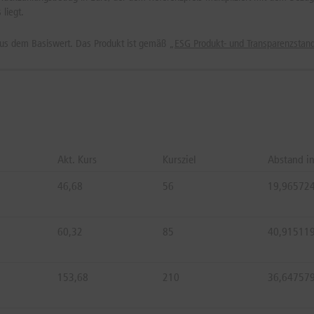
liegt.
 aus dem Basiswert.
Das Produkt ist gemäß „
ESG Produkt- und Transparenzsta
Akt. Kurs
Kursziel
Abstand i
46,68
56
19,96572
60,32
85
40,91511
153,68
210
36,64757