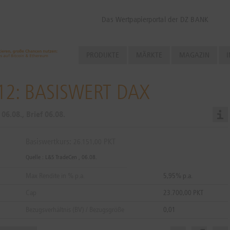
Das Wertpapierportal der DZ BANK
PRODUKTE
MÄRKTE
MAGAZIN
I
12: BASISWERT DAX
d
06.08.
, Brief
06.08.
Basiswertkurs:
PKT
26.151,00
Quelle : L&S TradeCen ,
06.08.
Max Rendite in % p.a.
5,95% p.a.
Cap
23.700,00 PKT
Bezugsverhältnis (BV) / Bezugsgröße
0,01