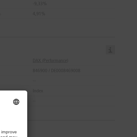
-9,33%
%
4,91%
DAX (Performance)
846900 / DE0008469008
--
Index
--