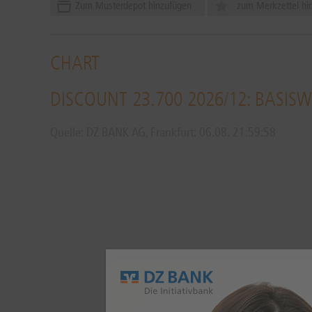
Zum Musterdepot hinzufügen
zum Merkzettel hi
CHART
DISCOUNT 23.700 2026/12: BASIS
Quelle: DZ BANK AG, Frankfurt:
06.08.
21:59:58