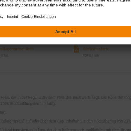
duktinformation
Endgültige Bedingungen
0,1 MB
PDF 0,3 MB
ndlagenbroschüren
Kostenhistorie
1,3 MB
PDF 0,1 MB
m Preis, der in der Regel unter dem Preis des Basiswerts liegt. Die Höhe der m
.2026 (Rückzahlungstermin) fällig.
ten:
Referenzpreis) auf oder über dem Cap, erhalten Sie den Höchstbetrag von 237
Rückzahlungsbetrag in Euro, der dem Referenzpreis multipliziert mit dem Bezugsv