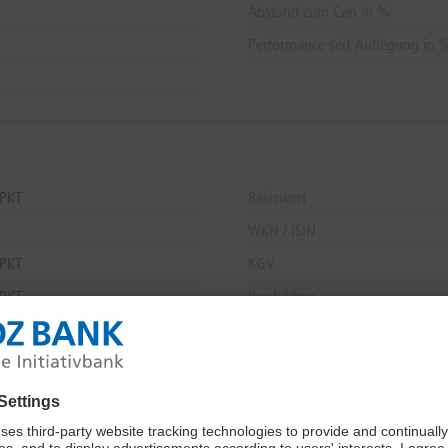
Abstand zum Cap in %
Performance seit Auflegung in 
PKT
Basiswert
WKN / ISIN
 PKT
KGV
 PKT
Produkttyp
Cen,
06.08.
Sektor