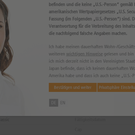
befinden und die keine „U.S.-Person“ gemäß D
amerikanischen Wertpapiergesetzes „U.S. Secur
Fassung (im Folgenden „U.S.-Person“) sind. 
Verantwortung für die Verbreitung des Inhalt
die nachfolgend falsche Angaben machen.
können sowohl niedriger als auch höher ausfallen. Falls Kurse in Fremdwährung notieren, kann
Ich habe meinen dauerhaften Wohn-/Geschäfts
weiteren
wichtigen Hinweise
gelesen und bin m
ich mich derzeit nicht in den Vereinigten Sta
Japan befinde, dass ich keinen dauerhaften Wo
Amerika habe und dass ich auch keine „U.S.-P
 DE000DU2VXC0
Letzter Handelstag
Bestätigen und weiter
Privatsphäre Einstell
AG
Handelszeiten
Letzter Bewertungstag
DE
EN
rtifikat
Zahltag
assic
Fälligkeitsdatum
Cap