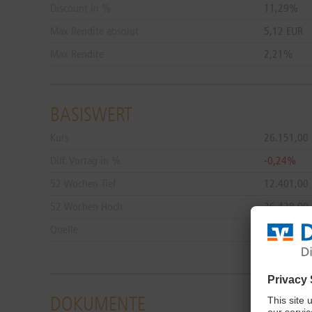
Discount in %
11,29%
Max Rendite absolut
5,12 EUR
Max Rendite
2,21%
BASISWERT
Kurs
26.151,00
Diff. Vortag in %
-0,24%
52 Wochen Tief
12.401,00
52 Wochen Hoch
26.438,00
Quelle
L&S Trade
DOKUMENTE