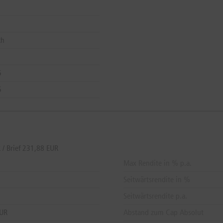
ch
5
5
/ Brief 231,88 EUR
Max Rendite in % p.a.
Seitwärtsrendite in %
Seitwärtsrendite p.a.
EUR
Abstand zum Cap Absolut