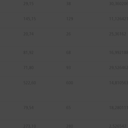
29,15
38
30,36020
145,15
129
11,12642
20,74
26
25,36162
81,92
68
16,99218
71,80
93
29,52646
522,60
600
14,81056
79,54
65
18,28011
273,10
280
2,526547