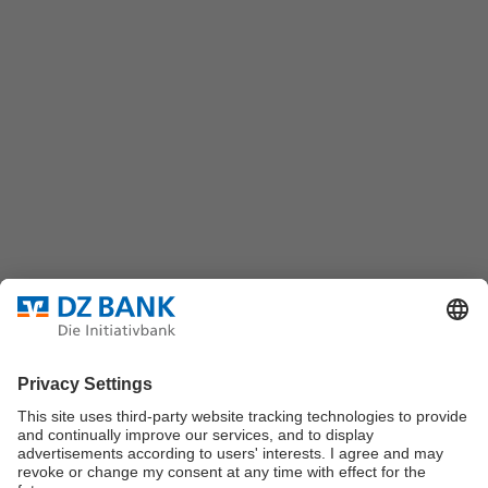
(069) 7447-7035
DZ BANK AG
Platz der Republik
60325 Frankfurt/M.
Bundesverband für strukturierte Wertpapiere
Datenschutz
Privatsphäre Einstellungen
Rechtliche Hinweise
Impressum