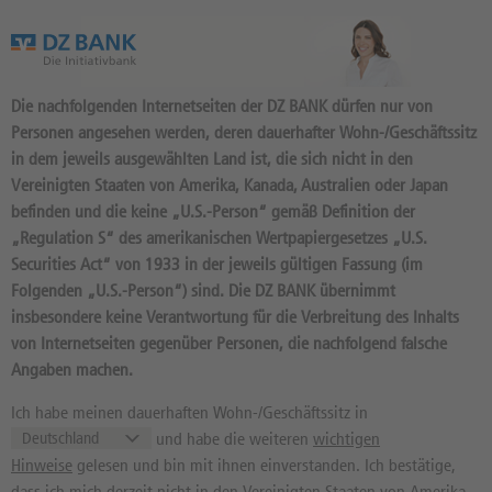
Das Wertpapierportal der DZ BANK
Die nachfolgenden Internetseiten der DZ BANK dürfen nur von
Personen angesehen werden, deren dauerhafter Wohn-/Geschäftssitz
in dem jeweils ausgewählten Land ist, die sich nicht in den
Vereinigten Staaten von Amerika, Kanada, Australien oder Japan
befinden und die keine „U.S.-Person“ gemäß Definition der
4.540
Produkte
„Regulation S“ des amerikanischen Wertpapiergesetzes „U.S.
DISCOUNT 24.100 2026/12:
Securities Act“ von 1933 in der jeweils gültigen Fassung (im
Folgenden „U.S.-Person“) sind. Die DZ BANK übernimmt
BASISWERT DAX
insbesondere keine Verantwortung für die Verbreitung des Inhalts
DU2VXG / DE000DU2VXG1 //
von Internetseiten gegenüber Personen, die nachfolgend falsche
Quelle: DZ BANK: Geld
07.08.
Angaben machen.
13:21:06
, Brief
07.08.
13:21:06
235,55
EUR
235,57
EUR
Ich habe meinen dauerhaften Wohn-/Geschäftssitz in
und habe die weiteren
wichtigen
Geld in EUR
Brief in EUR
Hinweise
gelesen und bin mit ihnen einverstanden. Ich bestätige,
Basiswertkurs:
0,11%
dass ich mich derzeit nicht in den Vereinigten Staaten von Amerika,