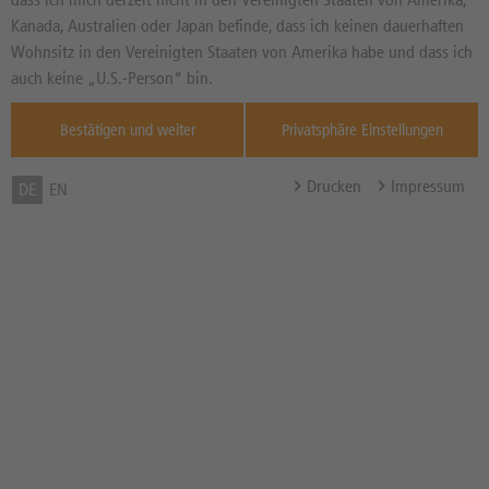
26.374,00
PKT
Diff. Vortag in %
Kanada, Australien oder Japan befinde, dass ich keinen dauerhaften
Quelle : L&S
Wohnsitz in den Vereinigten Staaten von Amerika habe und dass ich
TradeCen ,
13:20:34
auch keine „U.S.-Person“ bin.
Max Rendite
2,31%
Bestätigen und weiter
Privatsphäre Einstellungen
Max Rendite in % p.a.
6,21% p.a.
Discount in %
10,66%
Drucken
Impressum
DE
EN
Cap
24.100,00 PKT
Abstand zum Cap in %
-8,60%
Bezugsverhältnis (BV) /
0,01
Bezugsgröße
Zum Musterdepot hinzufügen
zum Merkzettel hinzufügen