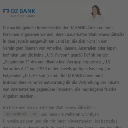
Das Wertpapierportal der DZ BANK
Die nachfolgenden Internetseiten der DZ BANK dürfen nur von
Personen angesehen werden, deren dauerhafter Wohn-/Geschäftssitz
in dem jeweils ausgewählten Land ist, die sich nicht in den
Vereinigten Staaten von Amerika, Kanada, Australien oder Japan
befinden und die keine „U.S.-Person“ gemäß Definition der
45
Produkte
„Regulation S“ des amerikanischen Wertpapiergesetzes „U.S.
MINI-FUTURE LONG 38,7427
Securities Act“ von 1933 in der jeweils gültigen Fassung (im
Folgenden „U.S.-Person“) sind. Die DZ BANK übernimmt
OPEN END: BASISWERT DHL
insbesondere keine Verantwortung für die Verbreitung des Inhalts
GROUP
von Internetseiten gegenüber Personen, die nachfolgend falsche
Angaben machen.
DU4KKN / DE000DU4KKN3 //
Quelle: DZ BANK: Geld
07.08.
, Brief
07.08.
Ich habe meinen dauerhaften Wohn-/Geschäftssitz in
und habe die weiteren
wichtigen
1,84
EUR
1,89
EUR
Hinweise
gelesen und bin mit ihnen einverstanden. Ich bestätige,
Geld in EUR
Brief in EUR
dass ich mich derzeit nicht in den Vereinigten Staaten von Amerika,