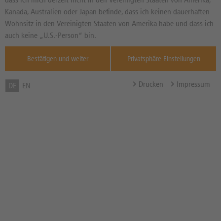
Basiswertkurs:
--
Kanada, Australien oder Japan befinde, dass ich keinen dauerhaften
55,32
EUR
Wohnsitz in den Vereinigten Staaten von Amerika habe und dass ich
Diff. Vortag in %
Quelle : Xetra ,
auch keine „U.S.-Person“ bin.
07.08.
Bestätigen und weiter
Privatsphäre Einstellungen
Basispreis
36,8308 EUR
(Stand 07.08. 04:02 Uhr)
Drucken
Impressum
DE
EN
Knock-Out-Barriere
38,7427 EUR
(Stand 07.08. 04:02 Uhr)
Abstand zum Basispreis in %
33,42%
Abstand zum Knock-Out in
29,97%
%
Hebel
2,92x
Bezugsverhältnis (BV) /
0,10
Bezugsgröße
Zum Musterdepot hinzufügen