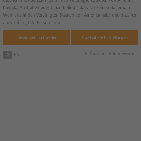
26.151,00
PKT
Diff. Vortag in %
Kanada, Australien oder Japan befinde, dass ich keinen dauerhaften
Quelle : L&S
Wohnsitz in den Vereinigten Staaten von Amerika habe und dass ich
TradeCen ,
06.08.
auch keine „U.S.-Person“ bin.
Max Rendite
2,87%
Bestätigen und weiter
Privatsphäre Einstellungen
Max Rendite in % p.a.
6,34% p.a.
Discount in %
11,12%
Drucken
Impressum
DE
EN
Cap
23.900,00 PKT
Abstand zum Cap in %
-8,57%
Bezugsverhältnis (BV) /
0,01
Bezugsgröße
Zum Musterdepot hinzufügen
zum Merkzettel hinzufügen