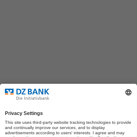
(069) 7447-7035
DZ BANK AG
Platz der Republik
60325 Frankfurt/M.
Bundesverband für strukturierte Wertpapiere
Datenschutz
Privatsphäre Einstellungen
Rechtliche Hinweise
Impressum