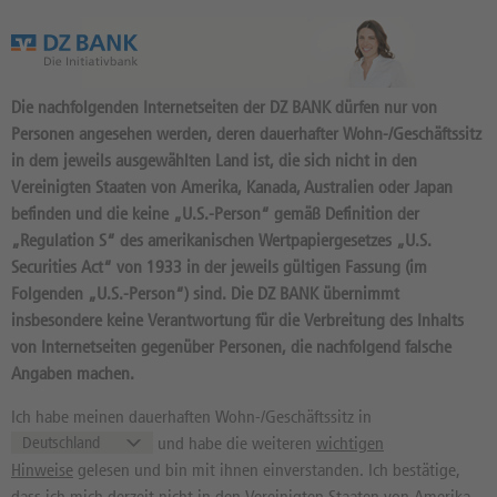
Das Wertpapierportal der DZ BANK
Die nachfolgenden Internetseiten der DZ BANK dürfen nur von
Personen angesehen werden, deren dauerhafter Wohn-/Geschäftssitz
in dem jeweils ausgewählten Land ist, die sich nicht in den
Vereinigten Staaten von Amerika, Kanada, Australien oder Japan
befinden und die keine „U.S.-Person“ gemäß Definition der
4.540
Produkte
„Regulation S“ des amerikanischen Wertpapiergesetzes „U.S.
DISCOUNT 23.900 2027/01:
Securities Act“ von 1933 in der jeweils gültigen Fassung (im
Folgenden „U.S.-Person“) sind. Die DZ BANK übernimmt
BASISWERT DAX
insbesondere keine Verantwortung für die Verbreitung des Inhalts
DU6XM5 / DE000DU6XM57 //
von Internetseiten gegenüber Personen, die nachfolgend falsche
Quelle: DZ BANK: Geld
06.08.
, Brief
Angaben machen.
06.08.
232,32
EUR
232,33
EUR
Ich habe meinen dauerhaften Wohn-/Geschäftssitz in
und habe die weiteren
wichtigen
Geld in EUR
Brief in EUR
Hinweise
gelesen und bin mit ihnen einverstanden. Ich bestätige,
Basiswertkurs:
0,01%
dass ich mich derzeit nicht in den Vereinigten Staaten von Amerika,