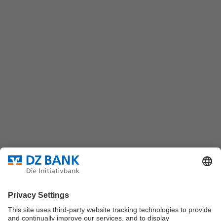
Chat
(069) 7447-7035
DZ BANK AG
Platz der Republik
60325 Frankfurt/M.
Bundesverband für strukturierte Wertpapiere
Datenschutz
Privatsphäre Einstellungen
Rechtliche Hinweise
Impressum