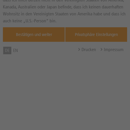
26.256,00
PKT
Diff. Vortag in %
Kanada, Australien oder Japan befinde, dass ich keinen dauerhaften
Quelle : L&S
Wohnsitz in den Vereinigten Staaten von Amerika habe und dass ich
TradeCen ,
10:01:59
auch keine „U.S.-Person“ bin.
Max Rendite
3,20%
Bestätigen und weiter
Privatsphäre Einstellungen
Max Rendite in % p.a.
7,09% p.a.
Discount in %
9,69%
Drucken
Impressum
DE
EN
Cap
24.500,00 PKT
Abstand zum Cap in %
-6,79%
Bezugsverhältnis (BV) /
0,01
Bezugsgröße
Zum Musterdepot hinzufügen
zum Merkzettel hinzufügen