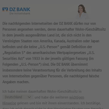
Das Wertpapierportal der DZ BANK
Die nachfolgenden Internetseiten der DZ BANK dürfen nur von
Personen angesehen werden, deren dauerhafter Wohn-/Geschäftssitz
in dem jeweils ausgewählten Land ist, die sich nicht in den
Vereinigten Staaten von Amerika, Kanada, Australien oder Japan
befinden und die keine „U.S.-Person“ gemäß Definition der
4.540
Produkte
„Regulation S“ des amerikanischen Wertpapiergesetzes „U.S.
DISCOUNT 24.500 2027/01:
Securities Act“ von 1933 in der jeweils gültigen Fassung (im
Folgenden „U.S.-Person“) sind. Die DZ BANK übernimmt
BASISWERT DAX
insbesondere keine Verantwortung für die Verbreitung des Inhalts
DU6XNM / DE000DU6XNM7 //
von Internetseiten gegenüber Personen, die nachfolgend falsche
Quelle: DZ BANK: Geld
07.08.
Angaben machen.
10:03:21
, Brief
07.08.
10:03:21
237,38
EUR
237,40
EUR
Ich habe meinen dauerhaften Wohn-/Geschäftssitz in
und habe die weiteren
wichtigen
Geld in EUR
Brief in EUR
Hinweise
gelesen und bin mit ihnen einverstanden. Ich bestätige,
Basiswertkurs:
0,06%
dass ich mich derzeit nicht in den Vereinigten Staaten von Amerika,