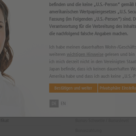
befinden und die keine „U.S.-Person“ gemäß D
amerikanischen Wertpapiergesetzes „U.S. Secur
Fassung (im Folgenden „U.S.-Person“) sind. 
Verantwortung für die Verbreitung des Inhalt
die nachfolgend falsche Angaben machen.
können sowohl niedriger als auch höher ausfallen. Falls Kurse in Fremdwährung notieren, kann
Ich habe meinen dauerhaften Wohn-/Geschäfts
weiteren
wichtigen Hinweise
gelesen und bin m
ich mich derzeit nicht in den Vereinigten Sta
Japan befinde, dass ich keinen dauerhaften Wo
Amerika habe und dass ich auch keine „U.S.-P
Bestätigen und weiter
Privatsphäre Einstell
DE000DY1Z0V4
Letzter Bewertungstag
AG
Zahltag
DE
EN
Fälligkeitsdatum
fikat
Bonus-Schwelle / Bonuslevel
Bonuszahlung