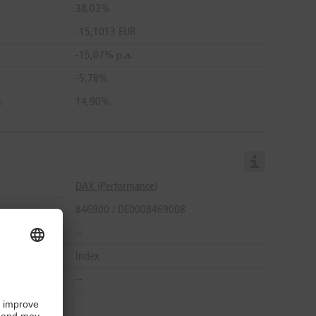
38,03%
-15,1013 EUR
-15,07% p.a.
-5,78%
%
14,90%
DAX (Performance)
846900 / DE0008469008
--
Index
--