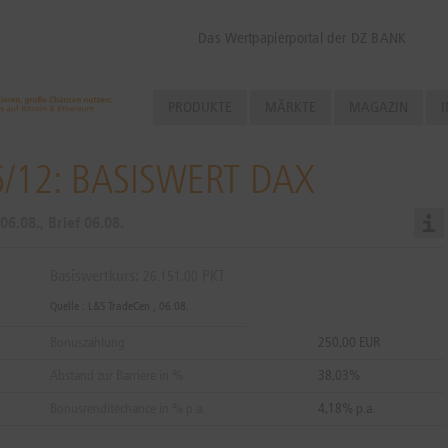
Das Wertpapierportal der DZ BANK
PRODUKTE
MÄRKTE
MAGAZIN
I
/12: BASISWERT DAX
06.08.
, Brief
06.08.
Basiswertkurs:
PKT
26.151,00
Quelle : L&S TradeCen ,
06.08.
Bonuszahlung
250,00 EUR
Abstand zur Barriere in %
38,03%
Bonusrenditechance in % p.a.
4,18% p.a.