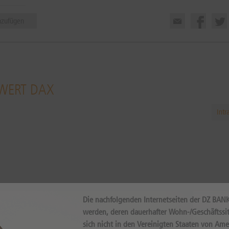
nzufügen
SWERT DAX
Intr
Die nachfolgenden Internetseiten der DZ BAN
Internal error, please try again!
werden, deren dauerhafter Wohn-/Geschäftssit
sich nicht in den Vereinigten Staaten von Ame