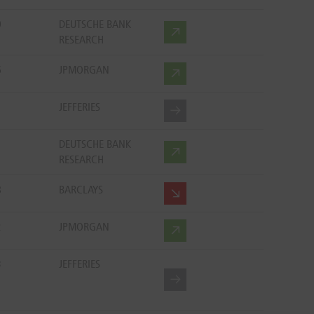
9
DEUTSCHE BANK
RESEARCH
6
JPMORGAN
1
JEFFERIES
DEUTSCHE BANK
RESEARCH
8
BARCLAYS
2
JPMORGAN
3
JEFFERIES