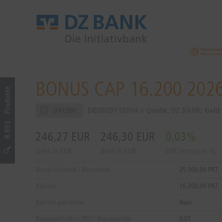
BONUS CAP 16.200 2026
Produkte
DE000DY1Z0V4 // Quelle: DZ BANK: Geld
DY1Z0V
8.893
246,27
EUR
246,30
EUR
0,03%
Geld in EUR
Brief in EUR
Diff. Vortag in %
Bonus-Schwelle / Bonuslevel
25.000,00 PKT
Barriere
16.200,00 PKT
Barriere gebrochen
Nein
Bezugsverhältnis (BV) / Bezugsgröße
0,01