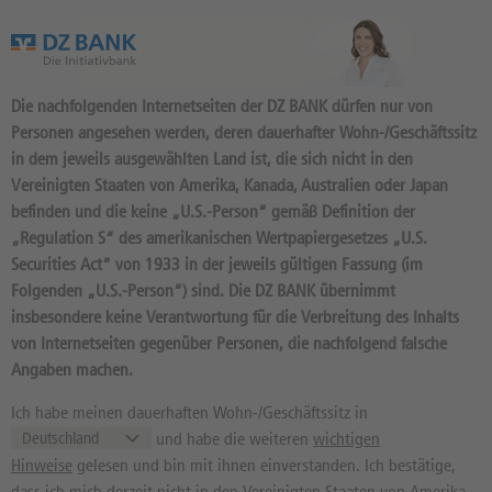
Das Wertpapierportal der DZ BANK
Die nachfolgenden Internetseiten der DZ BANK dürfen nur von
Personen angesehen werden, deren dauerhafter Wohn-/Geschäftssitz
in dem jeweils ausgewählten Land ist, die sich nicht in den
Vereinigten Staaten von Amerika, Kanada, Australien oder Japan
befinden und die keine „U.S.-Person“ gemäß Definition der
8.899
Produkte
„Regulation S“ des amerikanischen Wertpapiergesetzes „U.S.
BONUS CAP 14.500 2026/09:
Securities Act“ von 1933 in der jeweils gültigen Fassung (im
Folgenden „U.S.-Person“) sind. Die DZ BANK übernimmt
BASISWERT DAX
insbesondere keine Verantwortung für die Verbreitung des Inhalts
DY1ZZK / DE000DY1ZZK7 //
von Internetseiten gegenüber Personen, die nachfolgend falsche
Quelle: DZ BANK: Geld
07.08.
, Brief
Angaben machen.
07.08.
214,34
EUR
214,37
EUR
Ich habe meinen dauerhaften Wohn-/Geschäftssitz in
und habe die weiteren
wichtigen
Geld in EUR
Brief in EUR
Hinweise
gelesen und bin mit ihnen einverstanden. Ich bestätige,
Basiswertkurs:
--
dass ich mich derzeit nicht in den Vereinigten Staaten von Amerika,