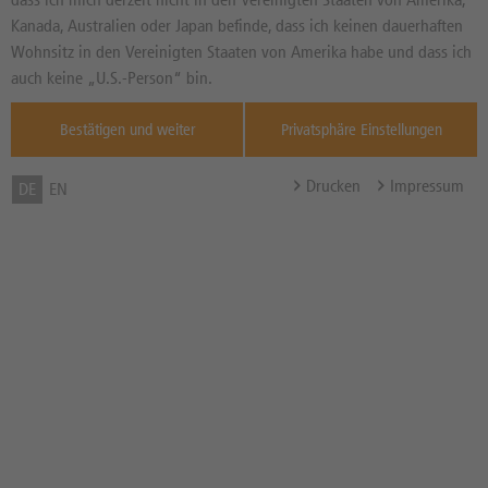
26.347,00
PKT
Diff. Vortag in %
Kanada, Australien oder Japan befinde, dass ich keinen dauerhaften
Quelle : L&S
Wohnsitz in den Vereinigten Staaten von Amerika habe und dass ich
TradeCen ,
09.08.
auch keine „U.S.-Person“ bin.
Bonus-Schwelle / Bonuslevel
21.500,00 PKT
Bestätigen und weiter
Privatsphäre Einstellungen
Bonuszahlung
215,00 EUR
Barriere
14.500,00 PKT
Drucken
Impressum
DE
EN
Abstand zur Barriere in %
44,91%
Barriere gebrochen
Nein
Bonusrenditechance in %
2,78% p.a.
p.a.
Bezugsverhältnis (BV) /
0,01
Bezugsgröße
Zum Musterdepot hinzufügen
zum Merkzettel hinzufügen