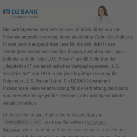
Das Wertpapierportal der DZ BANK
Die nachfolgenden Internetseiten der DZ BANK dürfen nur von
Personen angesehen werden, deren dauerhafter Wohn-/Geschäftssitz
in dem jeweils ausgewählten Land ist, die sich nicht in den
Vereinigten Staaten von Amerika, Kanada, Australien oder Japan
befinden und die keine „U.S.-Person“ gemäß Definition der
621
Produkte
„Regulation S“ des amerikanischen Wertpapiergesetzes „U.S.
OPTIONSSCHEIN CLASSIC
Securities Act“ von 1933 in der jeweils gültigen Fassung (im
Folgenden „U.S.-Person“) sind. Die DZ BANK übernimmt
LONG 1,15 2026/10:
insbesondere keine Verantwortung für die Verbreitung des Inhalts
BASISWERT EUR/USD
von Internetseiten gegenüber Personen, die nachfolgend falsche
Angaben machen.
DY3XCG / DE000DY3XCG5 //
Quelle: DZ BANK: Geld
06.08.
, Brief
06.08.
Ich habe meinen dauerhaften Wohn-/Geschäftssitz in
und habe die weiteren
wichtigen
1,31
EUR
1,32
EUR
Hinweise
gelesen und bin mit ihnen einverstanden. Ich bestätige,
Geld in EUR
Brief in EUR
dass ich mich derzeit nicht in den Vereinigten Staaten von Amerika,