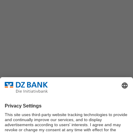
(069) 7447-7035
DZ BANK AG
Platz der Republik
60325 Frankfurt/M.
Bundesverband für strukturierte Wertpapiere
Datenschutz
Privatsphäre Einstellungen
Rechtliche Hinweise
Impressum