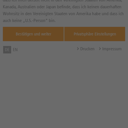
Basiswertkurs:
-10,27%
Kanada, Australien oder Japan befinde, dass ich keinen dauerhaften
1,15220
USD
Wohnsitz in den Vereinigten Staaten von Amerika habe und dass ich
Diff. Vortag in %
Quelle : FX and
auch keine „U.S.-Person“ bin.
PM ,
00:23:00
Bestätigen und weiter
Privatsphäre Einstellungen
Basispreis
1,15 USD
Abstand zum Basispreis in %
-0,19%
Drucken
Impressum
DE
EN
Bezugsverhältnis (BV) /
100,00
Bezugsgröße
Omega in %
41,04
Delta
0,541693
Letzter Bewertungstag
23.10.2026
Zum Musterdepot hinzufügen
zum Merkzettel hinzufügen