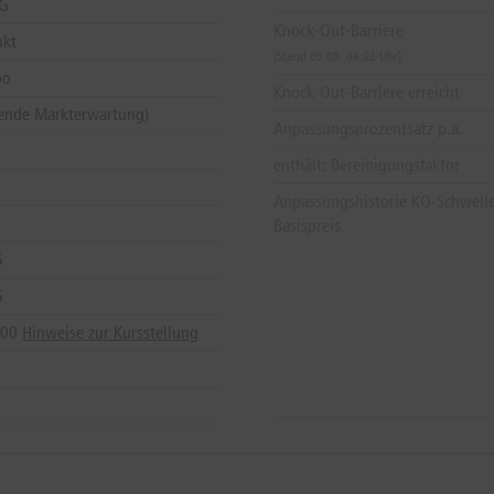
AG
Knock-Out-Barriere
ukt
(Stand 05.08. 04:02 Uhr)
bo
Knock-Out-Barriere erreicht
gende Markterwartung)
Anpassungsprozentsatz p.a.
enthält: Bereinigungsfaktor
Anpassungshistorie KO-Schwell
Basispreis
5
5
:00
Hinweise zur Kursstellung