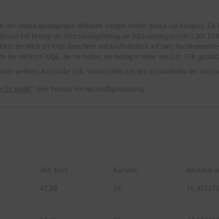
 den Produktbedingungen definierte Ereignis eintritt (Knock-out-Ereignis). Ein 
In diesem Fall beträgt der Rückzahlungsbetrag am Rückzahlungstermin 0,001 E
rodukte der WKN DY7UQ6 berechnet und kaufmännisch auf zwei Nachkommastelle
e der WKN DY7UQ6, die Sie halten, ein Betrag in Höhe von 0,01 EUR gezahlt
 keine weiteren Ansprüche (z.B. Stimmrechte) aus den Bestandteilen des Basisw
der DZ BANK
" kein Produkt mit Nachhaltigkeitsbezug.
Akt. Kurs
Kursziel
Abstand i
47,88
56
16,97127