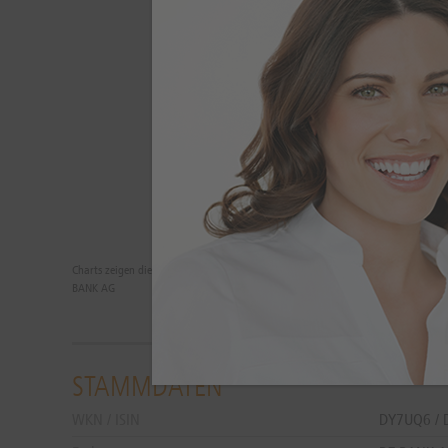
Charts zeigen die Wertentwicklungen der Vergangenheit. Zukünftige Ergebnisse 
BANK AG
STAMMDATEN
WKN / ISIN
DY7UQ6 /