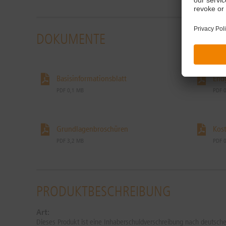
DOKUMENTE
Basisinformationsblatt
End
PDF 0,1 MB
PDF 
Grundlagenbroschüren
Kost
PDF 3,2 MB
PDF 
PRODUKTBESCHREIBUNG
Art:
Dieses Produkt ist eine Inhaberschuldverschreibung nach deutsch