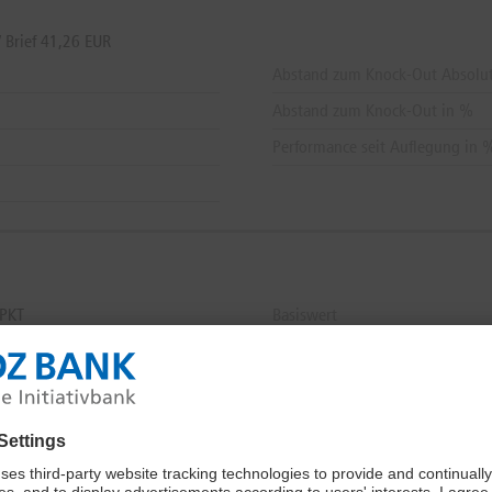
 Brief 41,26 EUR
Abstand zum Knock-Out Absolu
Abstand zum Knock-Out in %
Performance seit Auflegung in 
PKT
Basiswert
WKN / ISIN
 PKT
KGV
 PKT
Produkttyp
Cen,
15:10:42
Sektor