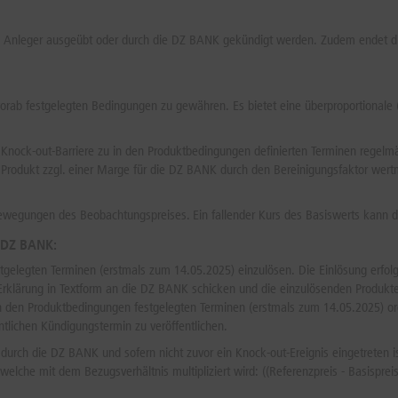
en Anleger ausgeübt oder durch die DZ BANK gekündigt werden. Zudem endet die
vorab festgelegten Bedingungen zu gewähren. Es bietet eine überproportionale (
 Knock-out-Barriere zu in den Produktbedingungen definierten Terminen regelm
dukt zzgl. einer Marge für die DZ BANK durch den Bereinigungsfaktor wertmin
Bewegungen des Beobachtungspreises. Ein fallender Kurs des Basiswerts kann de
 DZ BANK:
stgelegten Terminen (erstmals zum 14.05.2025) einzulösen. Die Einlösung erfo
e Erklärung in Textform an die DZ BANK schicken und die einzulösenden Produk
n den Produktbedingungen festgelegten Terminen (erstmals zum 14.05.2025) ord
tlichen Kündigungstermin zu veröffentlichen.
 durch die DZ BANK und sofern nicht zuvor ein Knock-out-Ereignis eingetreten 
elche mit dem Bezugsverhältnis multipliziert wird: ((Referenzpreis - Basisprei