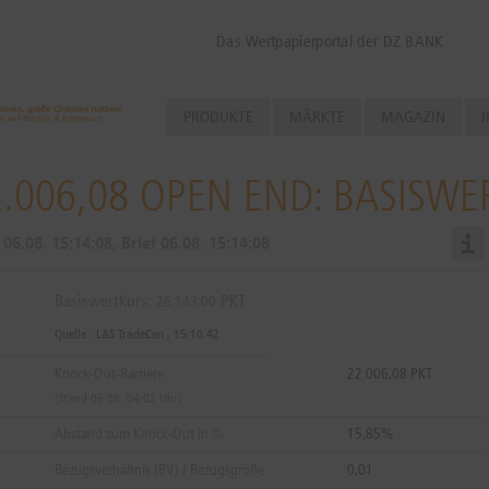
Das Wertpapierportal der DZ BANK
PRODUKTE
MÄRKTE
MAGAZIN
I
.006,08 OPEN END: BASISWE
d
06.08.
15:14:08
, Brief
06.08.
15:14:08
Basiswertkurs:
PKT
26.143,00
Quelle : L&S TradeCen ,
15:10:42
Knock-Out-Barriere
22.006,08 PKT
(Stand 05.08. 04:02 Uhr)
Abstand zum Knock-Out in %
15,85%
Bezugsverhältnis (BV) / Bezugsgröße
0,01