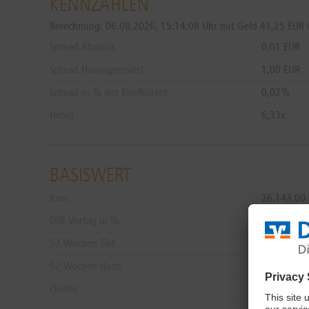
KENNZAHLEN
Berechnung:
06.08.2026, 15:14:08 Uhr mit Geld 41,25 EUR /
Spread Absolut
0,01 EUR
Spread Homogenisiert
1,00 EUR
Spread in % des Briefkurses
0,02%
Hebel
6,33x
BASISWERT
Kurs
26.143,00
Diff. Vortag in %
-0,27%
52 Wochen Tief
12.401,00
52 Wochen Hoch
26.438,00
Quelle
L&S Trade