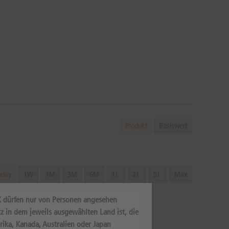
Produkt
Basiswert
aday
1W
1M
3M
6M
1J
2J
5J
Max
K dürfen nur von Personen angesehen
z in dem jeweils ausgewählten Land ist, die
rika, Kanada, Australien oder Japan