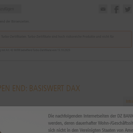
nzufügen
rend der Börsenzeiten.
Turbo-Zertifikaten. Turbo-Zertifikate sind hoch risikoreiche Produkte und nicht für
it Art. 42 MiFIR betreffend Turbo-Zertifikate vom 15.10.2025
PEN END: BASISWERT DAX
Intr
Die nachfolgenden Internetseiten der DZ BAN
werden, deren dauerhafter Wohn-/Geschäftssit
sich nicht in den Vereinigten Staaten von Ame