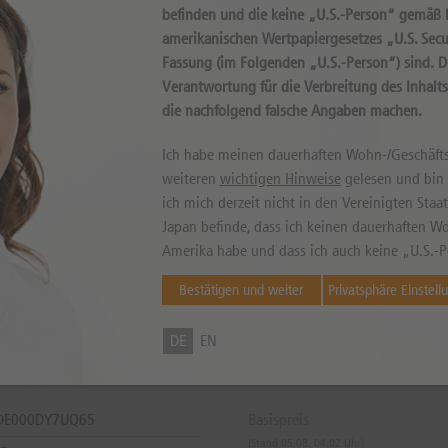
befinden und die keine „U.S.-Person“ gemäß D
amerikanischen Wertpapiergesetzes „U.S. Secur
Fassung (im Folgenden „U.S.-Person“) sind. 
Internal error, please try again!
Verantwortung für die Verbreitung des Inhalt
die nachfolgend falsche Angaben machen.
Ich habe meinen dauerhaften Wohn-/Geschäfts
weiteren
wichtigen Hinweise
gelesen und bin m
ich mich derzeit nicht in den Vereinigten Sta
Japan befinde, dass ich keinen dauerhaften Wo
Amerika habe und dass ich auch keine „U.S.-P
können sowohl niedriger als auch höher ausfallen. Falls Kurse in Fremdwährung notieren, kann
Bestätigen und weiter
Privatsphäre Einstell
DE
EN
 DE000DY7UQ65
Basispreis
(Stand 05.08. 04:02 Uhr)