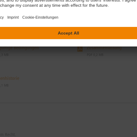
gültige Bedingungen
Zusammenfassung
0,3 MB
PDF 0,2 MB
enhistorie
0,1 MB
em Recht.