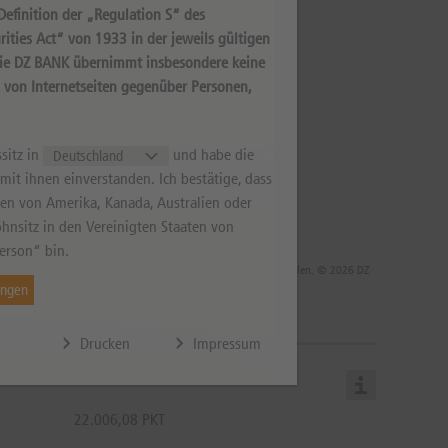
efinition der „Regulation S“ des
ities Act“ von 1933 in der jeweils gültigen
Die DZ BANK übernimmt insbesondere keine
s von Internetseiten gegenüber Personen,
sitz in
und habe die
it ihnen einverstanden. Ich bestätige, dass
aten von Amerika, Kanada, Australien oder
hnsitz in den Vereinigten Staaten von
erson“ bin.
 die Rendite infolge von Währungsschwankungen steigen oder fallen. © 2026 DZ
ungen
Drucken
Impressum
22.006,08 PKT