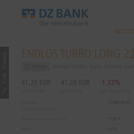
ENDLOS TURBO LONG 22
Produkte
DE000DY7UQ65 // Quelle: DZ BANK: Gel
DY7UQ6
3.336
41,25
EUR
41,26
EUR
-1,32%
Geld in EUR
Brief in EUR
Diff. Vortag in %
Basispreis
22.006,08 PKT
(Stand 05.08. 04:02 Uhr)
Abstand zum Basispreis in %
15,85%
Hebel
6,33x