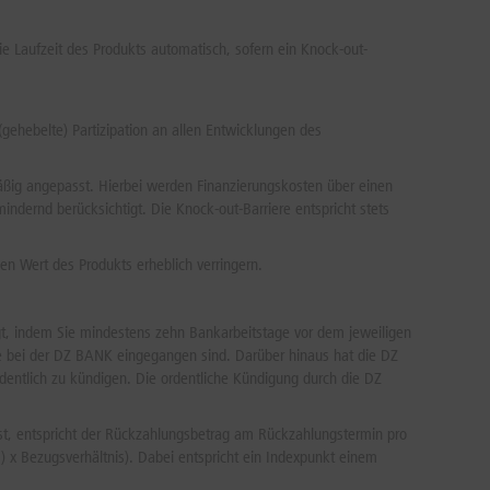
17.06.2026
21.853,00 PKT
21.853,00 PKT
 Laufzeit des Produkts automatisch, sofern ein Knock-out-
16.06.2026
21.849,99 PKT
21.849,99 PKT
15.06.2026
21.846,98 PKT
21.846,98 PKT
gehebelte) Partizipation an allen Entwicklungen des
12.06.2026
21.837,95 PKT
21.837,95 PKT
11.06.2026
21.834,94 PKT
21.834,94 PKT
äßig angepasst. Hierbei werden Finanzierungskosten über einen
dernd berücksichtigt. Die Knock-out-Barriere entspricht stets
10.06.2026
21.831,93 PKT
21.831,93 PKT
09.06.2026
21.828,92 PKT
21.828,92 PKT
n Wert des Produkts erheblich verringern.
08.06.2026
21.825,91 PKT
21.825,91 PKT
05.06.2026
21.816,88 PKT
21.816,88 PKT
lgt, indem Sie mindestens zehn Bankarbeitstage vor dem jeweiligen
te bei der DZ BANK eingegangen sind. Darüber hinaus hat die DZ
04.06.2026
21.813,87 PKT
21.813,87 PKT
entlich zu kündigen. Die ordentliche Kündigung durch die DZ
03.06.2026
21.810,86 PKT
21.810,86 PKT
02.06.2026
21.807,85 PKT
21.807,85 PKT
ist, entspricht der Rückzahlungsbetrag am Rückzahlungstermin pro
s) x Bezugsverhältnis). Dabei entspricht ein Indexpunkt einem
01.06.2026
21.804,84 PKT
21.804,84 PKT