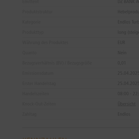
Emittent
DZ BANK 
Produktstruktur
Hebelprod
Kategorie
Endlos Tur
Produkttyp
long (stei
Währung des Produktes
EUR
Quanto
Nein
Bezugsverhältnis (BV) / Bezugsgröße
0,01
Emissionsdatum
25.04.202
Erster Handelstag
25.04.202
Handelszeiten
08:00 - 22
Knock-Out-Zeiten
Übersicht
Zahltag
Endlos