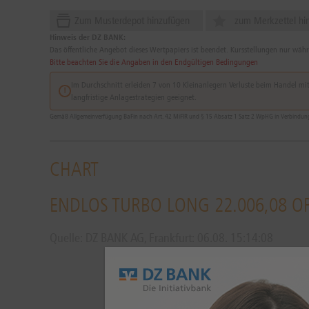
Zum Musterdepot hinzufügen
zum Merkzettel hi
Hinweis der DZ BANK:
Das öffentliche Angebot dieses Wertpapiers ist beendet. Kursstellungen nur wäh
Bitte beachten Sie die Angaben in den Endgültigen Bedingungen
Im Durchschnitt erleiden 7 von 10 Kleinanlegern Verluste beim Handel mit 
langfristige Anlagestrategien geeignet.
Gemäß Allgemeinverfügung BaFin nach Art. 42 MiFIR und § 15 Absatz 1 Satz 2 WpHG in Verbindung m
CHART
ENDLOS TURBO LONG 22.006,08 O
Quelle: DZ BANK AG, Frankfurt:
06.08.
15:14:08