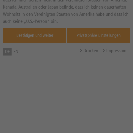
Basiswertkurs:
-12,44%
Kanada, Australien oder Japan befinde, dass ich keinen dauerhaften
55,58
EUR
Wohnsitz in den Vereinigten Staaten von Amerika habe und dass ich
Diff. Vortag in %
Quelle : Xetra ,
auch keine „U.S.-Person“ bin.
05.08.
Bestätigen und weiter
Privatsphäre Einstellungen
Basispreis
37,1543 EUR
(Stand 05.08. 04:02 Uhr)
Drucken
Impressum
DE
EN
Knock-Out-Barriere
37,1543 EUR
(Stand 05.08. 04:02 Uhr)
Abstand zum Basispreis in %
33,15%
Abstand zum Knock-Out in
33,15%
%
Hebel
2,95x
Bezugsverhältnis (BV) /
0,10
Bezugsgröße
Zum Musterdepot hinzufügen