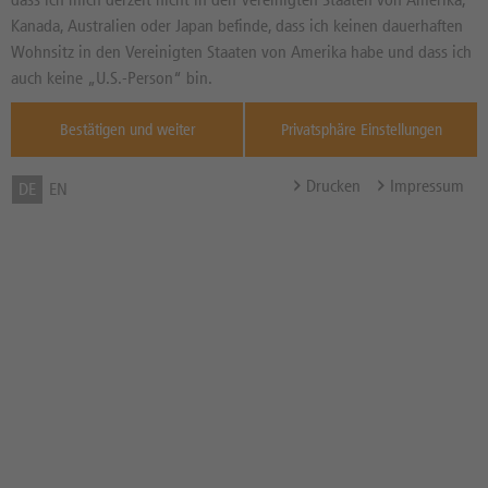
26.364,00
PKT
Diff. Vortag in %
Kanada, Australien oder Japan befinde, dass ich keinen dauerhaften
Quelle : L&S
Wohnsitz in den Vereinigten Staaten von Amerika habe und dass ich
TradeCen ,
12:58:14
auch keine „U.S.-Person“ bin.
Basispreis
27.134,99 PKT
(Stand 07.08. 04:02 Uhr)
Bestätigen und weiter
Privatsphäre Einstellungen
Knock-Out-Barriere
26.887,27 PKT
(Stand 07.08. 04:02 Uhr)
Drucken
Impressum
DE
EN
Abstand zum Basispreis in %
3,10%
Abstand zum Knock-Out in
2,16%
%
Hebel
33,88x
Bezugsverhältnis (BV) /
0,01
Bezugsgröße
Zum Musterdepot hinzufügen
zum Merkzettel hinzufügen