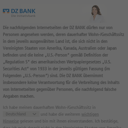
Das Wertpapierportal der DZ BANK
Die nachfolgenden Internetseiten der DZ BANK dürfen nur von
Personen angesehen werden, deren dauerhafter Wohn-/Geschäftssitz
in dem jeweils ausgewählten Land ist, die sich nicht in den
Vereinigten Staaten von Amerika, Kanada, Australien oder Japan
befinden und die keine „U.S.-Person“ gemäß Definition der
214
Produkte
„Regulation S“ des amerikanischen Wertpapiergesetzes „U.S.
MINI-FUTURE SHORT 26.887,27
Securities Act“ von 1933 in der jeweils gültigen Fassung (im
Folgenden „U.S.-Person“) sind. Die DZ BANK übernimmt
OPEN END: BASISWERT DAX
insbesondere keine Verantwortung für die Verbreitung des Inhalts
DN09AT / DE000DN09AT3 //
von Internetseiten gegenüber Personen, die nachfolgend falsche
Quelle: DZ BANK: Geld
07.08.
, Brief
Angaben machen.
07.08.
7,77
EUR
7,78
EUR
Ich habe meinen dauerhaften Wohn-/Geschäftssitz in
und habe die weiteren
wichtigen
Geld in EUR
Brief in EUR
Hinweise
gelesen und bin mit ihnen einverstanden. Ich bestätige,
Basiswertkurs:
-20,23%
dass ich mich derzeit nicht in den Vereinigten Staaten von Amerika,