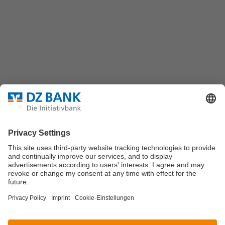
Platz der Republik
60325 Frankfurt/M.
Bundesverband für strukturierte Wertpapiere
Datenschutz
Privatsphäre Einstellungen
Rechtliche Hinweise
Impressum
Marktdaten werden durch Morningstar oder
Solvians
zur
Verfügung gestellt.