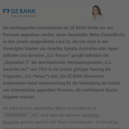
Das Wertpapierportal der DZ BANK
Die nachfolgenden Internetseiten der DZ BANK dürfen nur von
Personen angesehen werden, deren dauerhafter Wohn-/Geschäftssitz
in dem jeweils ausgewählten Land ist, die sich nicht in den
Vereinigten Staaten von Amerika, Kanada, Australien oder Japan
befinden und die keine „U.S.-Person“ gemäß Definition der
203
Produkte
„Regulation S“ des amerikanischen Wertpapiergesetzes „U.S.
TURBO SHORT 1,22 2026/08:
Securities Act“ von 1933 in der jeweils gültigen Fassung (im
Folgenden „U.S.-Person“) sind. Die DZ BANK übernimmt
BASISWERT EUR/USD
insbesondere keine Verantwortung für die Verbreitung des Inhalts
DY35GE / DE000DY35GE4 //
von Internetseiten gegenüber Personen, die nachfolgend falsche
Quelle: DZ BANK: Geld
05.08.
, Brief
Angaben machen.
05.08.
5,66
EUR
5,67
EUR
Ich habe meinen dauerhaften Wohn-/Geschäftssitz in
und habe die weiteren
wichtigen
Geld in EUR
Brief in EUR
Hinweise
gelesen und bin mit ihnen einverstanden. Ich bestätige,
Basiswertkurs:
-3,08%
dass ich mich derzeit nicht in den Vereinigten Staaten von Amerika,