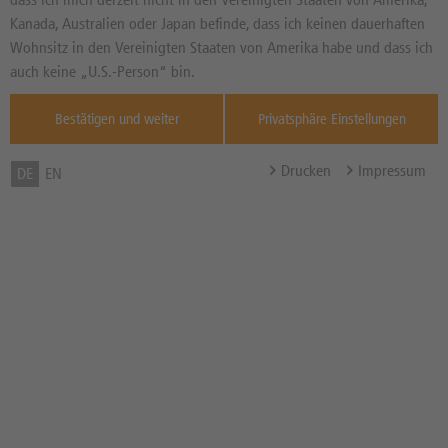
1,15488
USD
Diff. Vortag in %
Kanada, Australien oder Japan befinde, dass ich keinen dauerhaften
Quelle : FX and
Wohnsitz in den Vereinigten Staaten von Amerika habe und dass ich
PM ,
07:57:00
auch keine „U.S.-Person“ bin.
Basispreis
1,22 USD
Bestätigen und weiter
Privatsphäre Einstellungen
Knock-Out-Barriere
1,22 USD
Abstand zum Basispreis in %
5,64%
Drucken
Impressum
DE
EN
Abstand zum Knock-Out in
5,64%
%
Hebel
17,63x
Bezugsverhältnis (BV) /
100,00
Bezugsgröße
Zum Musterdepot hinzufügen
zum Merkzettel hinzufügen