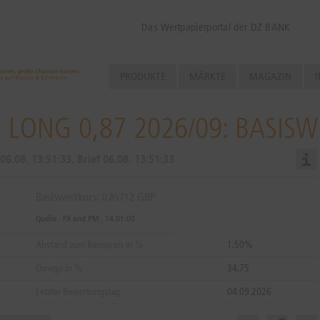
Das Wertpapierportal der DZ BANK
PRODUKTE
MÄRKTE
MAGAZIN
I
 LONG 0,87 2026/09: BASIS
06.08.
13:51:33
, Brief
06.08.
13:51:33
Basiswertkurs:
GBP
0,85712
Quelle : FX and PM ,
14:01:00
Abstand zum Basispreis in %
1,50%
Omega in %
34,75
Letzter Bewertungstag
04.09.2026