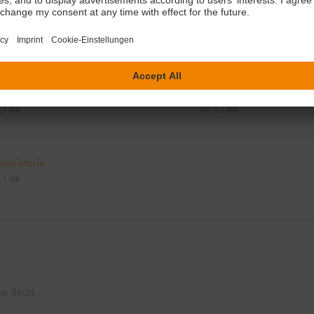
gültige Bedingungen
Zusammenfassung
0,3 MB
PDF 0,2 MB
enhistorie
0,1 MB
em Recht.