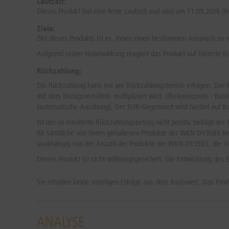
Laufzeit:
Dieses Produkt hat eine feste Laufzeit und wird am 11.09.2026 (Rü
Ziele:
Ziel dieses Produkts ist es, Ihnen einen bestimmten Anspruch zu 
Aufgrund seiner Hebelwirkung reagiert das Produkt auf kleinste K
Rückzahlung:
Die Rückzahlung kann nur am Rückzahlungstermin erfolgen. Der 
mit dem Bezugsverhältnis multipliziert wird: ((Referenzpreis - Basi
(automatische Ausübung). Der EUR-Gegenwert wird hierbei auf Ba
Ist der so ermittelte Rückzahlungsbetrag nicht positiv, beträgt
für sämtliche von Ihnen gehaltenen Produkte der WKN DY35B5 be
unabhängig von der Anzahl der Produkte der WKN DY35B5, die Sie
Dieses Produkt ist nicht währungsgesichert. Die Entwicklung de
Sie erhalten keine sonstigen Erträge aus dem Basiswert.
Das Prod
ANALYSE