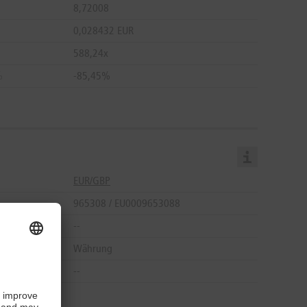
8,72008
0,028432 EUR
588,24x
%
-85,45%
EUR/GBP
965308 / EU0009653088
--
Währung
--