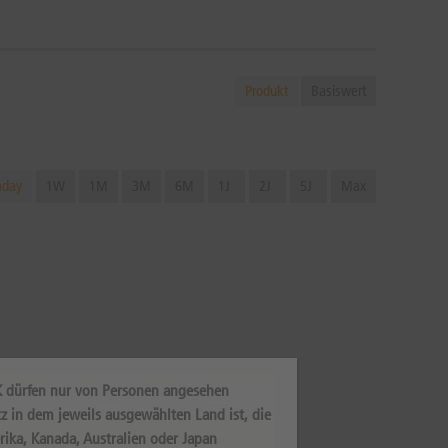
Produkt
Basiswert
aday
1W
1M
3M
6M
1J
2J
5J
Max
K dürfen nur von Personen angesehen
z in dem jeweils ausgewählten Land ist, die
rika, Kanada, Australien oder Japan