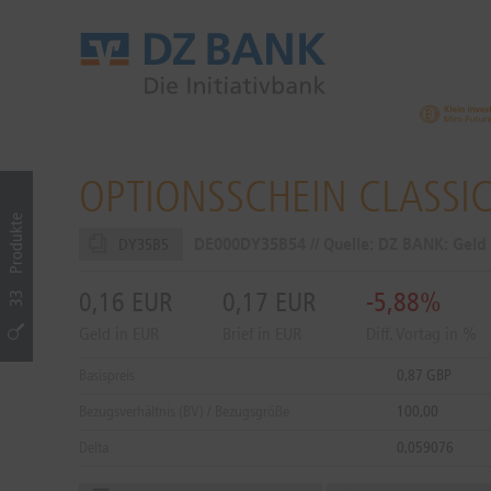
OPTIONSSCHEIN CLASSIC
Produkte
DE000DY35B54 // Quelle: DZ BANK: Geld
DY35B5
0,16
EUR
0,17
EUR
-5,88%
33
Geld in EUR
Brief in EUR
Diff. Vortag in %
Basispreis
0,87 GBP
Bezugsverhältnis (BV) / Bezugsgröße
100,00
Delta
0,059076