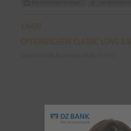
Zum Musterdepot hinzufügen
zum Merkzettel hi
CHART
OPTIONSSCHEIN CLASSIC LONG 0,8
Quelle: DZ BANK AG, Frankfurt:
06.08.
13:51:33