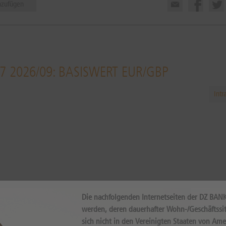
nzufügen
7 2026/09: BASISWERT EUR/GBP
Intr
Internal error, please try again!
Die nachfolgenden Internetseiten der DZ BAN
werden, deren dauerhafter Wohn-/Geschäftssit
sich nicht in den Vereinigten Staaten von Ame