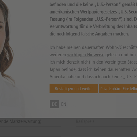
befinden und die keine „U.S.-Person“ gemäß D
amerikanischen Wertpapiergesetzes „U.S. Secur
Fassung (im Folgenden „U.S.-Person“) sind. 
Verantwortung für die Verbreitung des Inhalt
die nachfolgend falsche Angaben machen.
können sowohl niedriger als auch höher ausfallen. Falls Kurse in Fremdwährung notieren, kann
Ich habe meinen dauerhaften Wohn-/Geschäfts
weiteren
wichtigen Hinweise
gelesen und bin m
ich mich derzeit nicht in den Vereinigten Sta
Japan befinde, dass ich keinen dauerhaften Wo
Amerika habe und dass ich auch keine „U.S.-P
DE000DY35B54
Handelszeiten
Bestätigen und weiter
Privatsphäre Einstell
AG
Letzter Bewertungstag
ukt
Zahltag
DE
EN
ein Classic
Fälligkeitsdatum
gende Markterwartung)
Basispreis