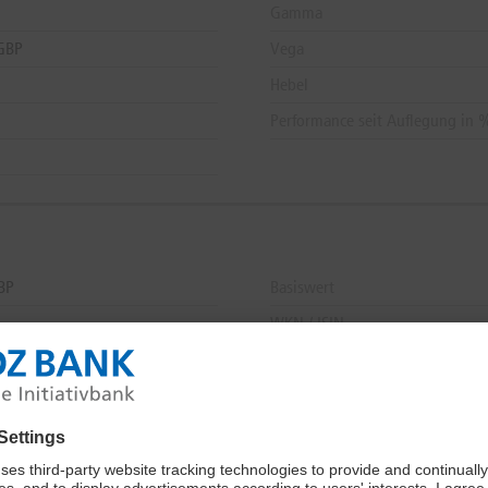
Gamma
GBP
Vega
Hebel
Performance seit Auflegung in 
BP
Basiswert
WKN / ISIN
BP
KGV
BP
Produkttyp
,
14:01:00
Sektor