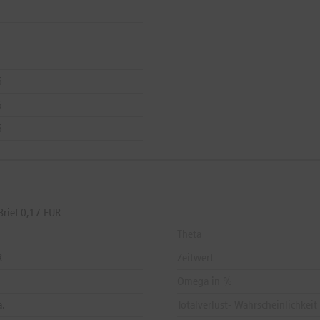
6
6
6
Brief 0,17 EUR
Theta
R
Zeitwert
Omega in %
a.
Totalverlust- Wahrscheinlichkeit