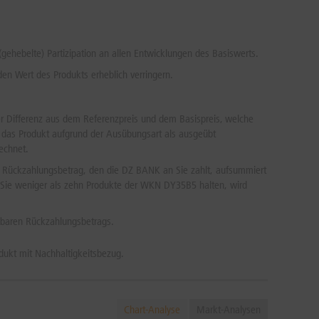
gehebelte) Partizipation an allen Entwicklungen des Basiswerts.
en Wert des Produkts erheblich verringern.
 Differenz aus dem Referenzpreis und dem Basispreis, welche
gilt das Produkt aufgrund der Ausübungsart als ausgeübt
echnet.
er Rückzahlungsbetrag, den die DZ BANK an Sie zahlt, aufsummiert
Sie weniger als zehn Produkte der WKN DY35B5 halten, wird
lbaren Rückzahlungsbetrags.
dukt mit Nachhaltigkeitsbezug.
Chart-Analyse
Markt-Analysen