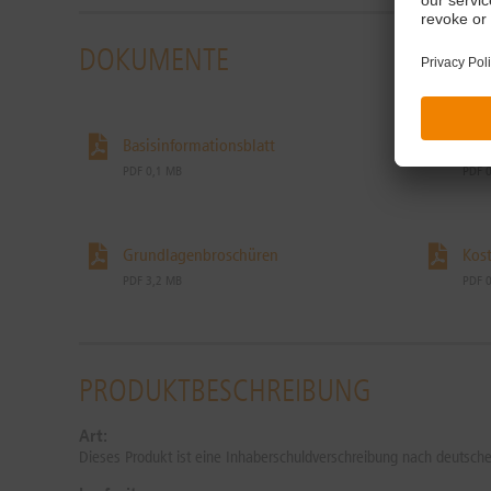
DOKUMENTE
Basisinformationsblatt
End
PDF 0,1 MB
PDF 
Grundlagenbroschüren
Kost
PDF 3,2 MB
PDF 
PRODUKTBESCHREIBUNG
Art:
Dieses Produkt ist eine Inhaberschuldverschreibung nach deutsch