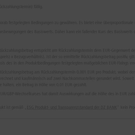
ckzahlungstermin) fällig.
vorab festgelegten Bedingungen zu gewähren. Es bietet eine überproportionale (
ursbewegungen des Basiswerts. Daher kann ein fallender Kurs des Basiswerts d
Rückzahlungsbetrag entspricht am Rückzahlungstermin dem EUR-Gegenwert der
spreis) x Bezugsverhältnis). Ist der so ermittelte Rückzahlungsbetrag positiv, 
sis des in den Produktbedingungen festgelegten maßgeblichen EUR-Fixings err
 der Rückzahlungsbetrag am Rückzahlungstermin 0,001 EUR pro Produkt, wobei d
rechnet und kaufmännisch auf zwei Nachkommastellen gerundet wird. Soweit 
 halten, ein Betrag in Höhe von 0,01 EUR gezahlt.
s EUR/GBP-Wechselkurses hat damit Auswirkungen auf die Höhe des in EUR zah
ukt ist gemäß „
ESG Produkt- und Transparenzstandard der DZ BANK
" kein Pro