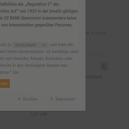
efinition der „Regulation S“ des
ities Act“ von 1933 in der jeweils gültigen
Die DZ BANK übernimmt insbesondere keine
s von Internetseiten gegenüber Personen,
 die Rendite infolge von Währungsschwankungen steigen oder fallen. © 2026 DZ
sitz in
und habe die
it ihnen einverstanden. Ich bestätige, dass
aten von Amerika, Kanada, Australien oder
hnsitz in den Vereinigten Staaten von
erson“ bin.
08:00 - 22:00
Hinweise zur Kursstellung
ungen
04.09.2026
11.09.2026
Drucken
Impressum
11.09.2026
0,87 GBP