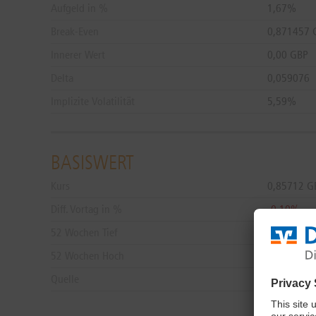
Aufgeld in %
1,67%
Break-Even
0,871457 
Innerer Wert
0,00 GBP
Delta
0,059076
Implizite Volatilität
5,59%
BASISWERT
Kurs
0,85712
G
Diff. Vortag in %
-0,10%
52 Wochen Tief
0,84297 G
52 Wochen Hoch
0,88653 G
Quelle
FX and PM