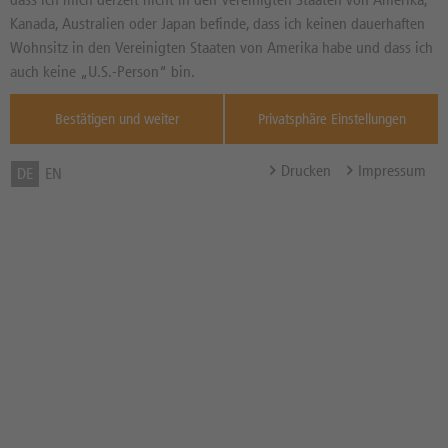
20,960
EUR
Diff. Vortag in %
Kanada, Australien oder Japan befinde, dass ich keinen dauerhaften
Quelle : Xetra ,
Wohnsitz in den Vereinigten Staaten von Amerika habe und dass ich
13:05:38
auch keine „U.S.-Person“ bin.
Bonus-Schwelle / Bonuslevel
35,00 EUR
Bestätigen und weiter
Privatsphäre Einstellungen
Bonuszahlung
--
Barriere
19,00 EUR
Drucken
Impressum
DE
EN
Abstand zur Barriere in %
9,35%
Barriere gebrochen
Nein
Bonusrenditechance in %
40,54% p.a.
p.a.
Bezugsverhältnis (BV) /
1,00
Bezugsgröße
Zum Musterdepot hinzufügen
zum Merkzettel hinzufügen