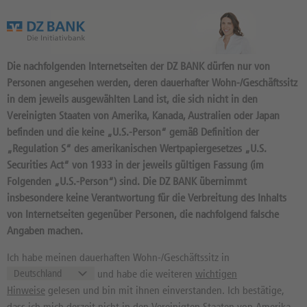
Das Wertpapierportal der DZ BANK
Die nachfolgenden Internetseiten der DZ BANK dürfen nur von
Personen angesehen werden, deren dauerhafter Wohn-/Geschäftssitz
in dem jeweils ausgewählten Land ist, die sich nicht in den
Vereinigten Staaten von Amerika, Kanada, Australien oder Japan
befinden und die keine „U.S.-Person“ gemäß Definition der
116
Produkte
„Regulation S“ des amerikanischen Wertpapiergesetzes „U.S.
BONUS CAP 19 2027/12:
Securities Act“ von 1933 in der jeweils gültigen Fassung (im
Folgenden „U.S.-Person“) sind. Die DZ BANK übernimmt
BASISWERT VONOVIA
insbesondere keine Verantwortung für die Verbreitung des Inhalts
DU8TFV / DE000DU8TFV8 //
von Internetseiten gegenüber Personen, die nachfolgend falsche
Quelle: DZ BANK: Geld
06.08.
Angaben machen.
13:04:08
, Brief
06.08.
13:04:08
21,93
EUR
22,00
EUR
Ich habe meinen dauerhaften Wohn-/Geschäftssitz in
und habe die weiteren
wichtigen
Geld in EUR
Brief in EUR
Hinweise
gelesen und bin mit ihnen einverstanden. Ich bestätige,
Basiswertkurs:
-1,35%
dass ich mich derzeit nicht in den Vereinigten Staaten von Amerika,