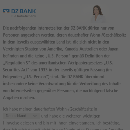
Das Wertpapierportal der DZ BANK
Die nachfolgenden Internetseiten der DZ BANK dürfen nur von
Personen angesehen werden, deren dauerhafter Wohn-/Geschäftssitz
in dem jeweils ausgewählten Land ist, die sich nicht in den
Vereinigten Staaten von Amerika, Kanada, Australien oder Japan
befinden und die keine „U.S.-Person“ gemäß Definition der
10
Produkte
„Regulation S“ des amerikanischen Wertpapiergesetzes „U.S.
MINI-FUTURE LONG 26,5603
Securities Act“ von 1933 in der jeweils gültigen Fassung (im
Folgenden „U.S.-Person“) sind. Die DZ BANK übernimmt
OPEN END: BASISWERT
insbesondere keine Verantwortung für die Verbreitung des Inhalts
ENERGIEKONTOR
von Internetseiten gegenüber Personen, die nachfolgend falsche
Angaben machen.
DQ9ZFH / DE000DQ9ZFH8 //
Quelle: DZ BANK: Geld
07.08.
, Brief
07.08.
Ich habe meinen dauerhaften Wohn-/Geschäftssitz in
und habe die weiteren
wichtigen
0,95
EUR
1,04
EUR
Hinweise
gelesen und bin mit ihnen einverstanden. Ich bestätige,
Geld in EUR
Brief in EUR
dass ich mich derzeit nicht in den Vereinigten Staaten von Amerika,