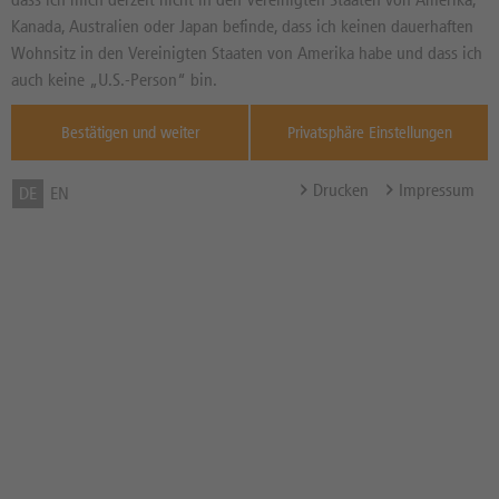
Basiswertkurs:
--
Kanada, Australien oder Japan befinde, dass ich keinen dauerhaften
34,950
EUR
Wohnsitz in den Vereinigten Staaten von Amerika habe und dass ich
Diff. Vortag in %
Quelle : Xetra ,
auch keine „U.S.-Person“ bin.
07.08.
Bestätigen und weiter
Privatsphäre Einstellungen
Basispreis
25,2496 EUR
(Stand 07.08. 04:02 Uhr)
Drucken
Impressum
DE
EN
Knock-Out-Barriere
26,5603 EUR
(Stand 07.08. 04:02 Uhr)
Abstand zum Basispreis in %
27,76%
Abstand zum Knock-Out in
24,00%
%
Hebel
3,34x
Bezugsverhältnis (BV) /
0,10
Bezugsgröße
Zum Musterdepot hinzufügen