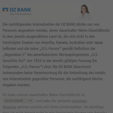
Das Wertpapierportal der DZ BANK
Die nachfolgenden Internetseiten der DZ BANK dürfen nur von
Personen angesehen werden, deren dauerhafter Wohn-/Geschäftssitz
in dem jeweils ausgewählten Land ist, die sich nicht in den
Vereinigten Staaten von Amerika, Kanada, Australien oder Japan
befinden und die keine „U.S.-Person“ gemäß Definition der
116
Produkte
„Regulation S“ des amerikanischen Wertpapiergesetzes „U.S.
BONUS CAP 17,5 2026/09:
Securities Act“ von 1933 in der jeweils gültigen Fassung (im
Folgenden „U.S.-Person“) sind. Die DZ BANK übernimmt
BASISWERT VONOVIA
insbesondere keine Verantwortung für die Verbreitung des Inhalts
DU2YFP / DE000DU2YFP3 //
von Internetseiten gegenüber Personen, die nachfolgend falsche
Quelle: DZ BANK: Geld
05.08.
, Brief
Angaben machen.
05.08.
29,28
EUR
29,33
EUR
Ich habe meinen dauerhaften Wohn-/Geschäftssitz in
und habe die weiteren
wichtigen
Geld in EUR
Brief in EUR
Hinweise
gelesen und bin mit ihnen einverstanden. Ich bestätige,
Basiswertkurs:
0,07%
dass ich mich derzeit nicht in den Vereinigten Staaten von Amerika,