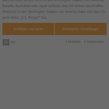
21,140
EUR
Diff. Vortag in %
Kanada, Australien oder Japan befinde, dass ich keinen dauerhaften
Quelle : Xetra ,
Wohnsitz in den Vereinigten Staaten von Amerika habe und dass ich
05.08.
auch keine „U.S.-Person“ bin.
Bonus-Schwelle / Bonuslevel
30,00 EUR
Bestätigen und weiter
Privatsphäre Einstellungen
Bonuszahlung
30,00 EUR
Barriere
17,50 EUR
Drucken
Impressum
DE
EN
Abstand zur Barriere in %
17,22%
Barriere gebrochen
Nein
Bonusrenditechance in %
21,13% p.a.
p.a.
Bezugsverhältnis (BV) /
1,00
Bezugsgröße
Zum Musterdepot hinzufügen
zum Merkzettel hinzufügen