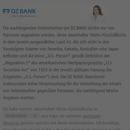
Das Wertpapierportal der DZ BANK
Die nachfolgenden Internetseiten der DZ BANK dürfen nur von
Personen angesehen werden, deren dauerhafter Wohn-/Geschäftssitz
in dem jeweils ausgewählten Land ist, die sich nicht in den
Vereinigten Staaten von Amerika, Kanada, Australien oder Japan
befinden und die keine „U.S.-Person“ gemäß Definition der
Zertifikate
ZINSFIX-ZERTIFIKATE
„Regulation S“ des amerikanischen Wertpapiergesetzes „U.S.
Securities Act“ von 1933 in der jeweils gültigen Fassung (im
Index/Aktienanleihen ZinsFix, Aktienanleihen MultiProtect
Folgenden „U.S.-Person“) sind. Die DZ BANK übernimmt
insbesondere keine Verantwortung für die Verbreitung des Inhalts
von Internetseiten gegenüber Personen, die nachfolgend falsche
Zertifikate in Zeichnung
Angaben machen.
Ich habe meinen dauerhaften Wohn-/Geschäftssitz in
und habe die weiteren
wichtigen
Die DZ BANK emittiert ZinsFix-Zertifikate u.a. auf Aktien
Hinweise
gelesen und bin mit ihnen einverstanden. Ich bestätige,
und Aktien-Indizes. Neben klassischen ZinsFix-
Zertifikaten emittiert die DZ BANK auch ZinsFix-Zertifikate
dass ich mich derzeit nicht in den Vereinigten Staaten von Amerika,