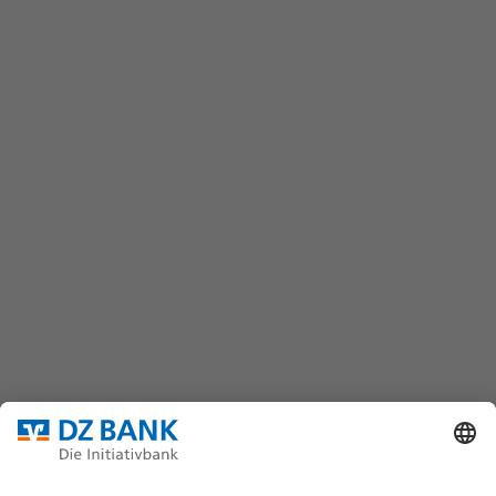
Kontaktformular
wertpapiere@dzbank.de
Chat
(069) 7447-7035
DZ BANK AG
Platz der Republik
60325 Frankfurt/M.
Bundesverband für strukturierte Wertpapiere
Datenschutz
Privatsphäre Einstellungen