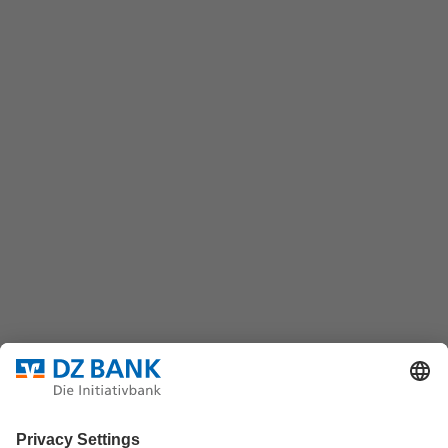
Kontaktformular
wertpapiere@dzbank.de
Chat
(069) 7447-7035
DZ BANK AG
Platz der Republik
60325 Frankfurt/M.
Bundesverband für strukturierte Wertpapiere
Datenschutz
Privatsphäre Einstellungen
Rechtliche Hinweise