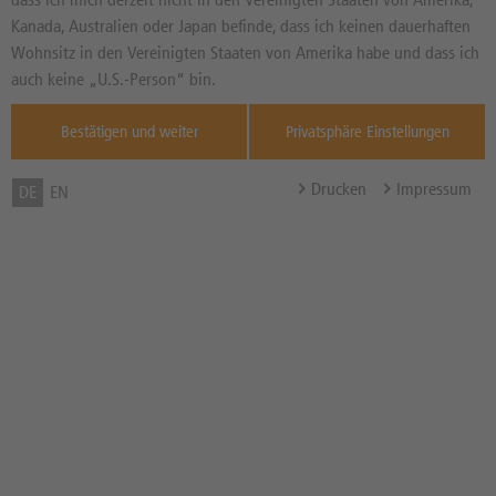
Kanada, Australien oder Japan befinde, dass ich keinen dauerhaften
Wohnsitz in den Vereinigten Staaten von Amerika habe und dass ich
auch keine „U.S.-Person“ bin.
Bestätigen und weiter
Privatsphäre Einstellungen
Drucken
Impressum
DE
EN
Der Ticketvermarkter und Veranstalter
CTS Eventim hat für das erste Quartal
2026 Zahlen vorgelegt, die maßgeblich
von einem starken Live-Entertainment-
Geschäft geprägt sind. Für Anleger
lohnt sich ein genauer Blick auf die
beiden Unternehmensbereiche und die
spezifische Umsatzentwicklung.
Redakteur
Marcus Landau
Produktmanager bei der DZ BANK