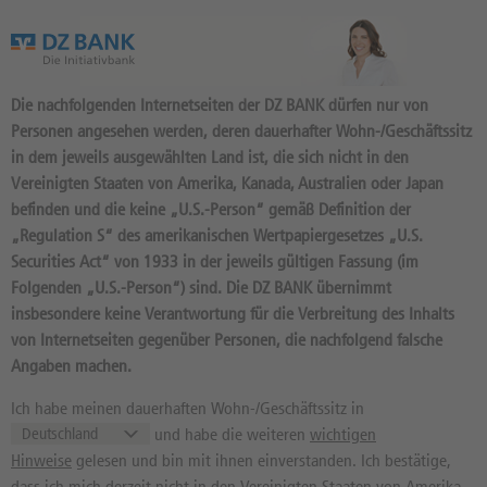
Das Wertpapierportal der DZ BANK
Die nachfolgenden Internetseiten der DZ BANK dürfen nur von
Personen angesehen werden, deren dauerhafter Wohn-/Geschäftssitz
in dem jeweils ausgewählten Land ist, die sich nicht in den
Vereinigten Staaten von Amerika, Kanada, Australien oder Japan
befinden und die keine „U.S.-Person“ gemäß Definition der
Idee der Woche
/ Archiv: 02.06.2026 | 12:08:20
„Regulation S“ des amerikanischen Wertpapiergesetzes „U.S.
Werbung
Securities Act“ von 1933 in der jeweils gültigen Fassung (im
Folgenden „U.S.-Person“) sind. Die DZ BANK übernimmt
CTS EVENTIM: 38 PROZENT
insbesondere keine Verantwortung für die Verbreitung des Inhalts
PLUS IM LIVE-ENTERTAINMENT
von Internetseiten gegenüber Personen, die nachfolgend falsche
UND INTERNATIONALE
Angaben machen.
EXPANSION!
Ich habe meinen dauerhaften Wohn-/Geschäftssitz in
und habe die weiteren
wichtigen
Hinweise
gelesen und bin mit ihnen einverstanden. Ich bestätige,
dass ich mich derzeit nicht in den Vereinigten Staaten von Amerika,