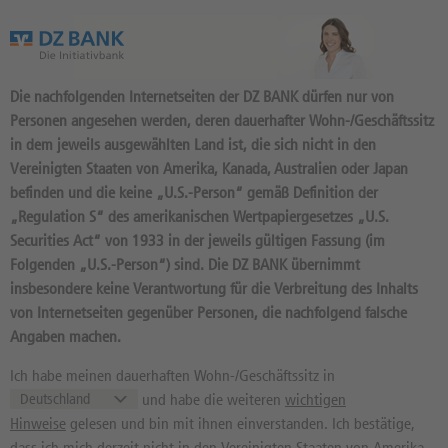
Das Wertpapierportal der DZ BANK
Die nachfolgenden Internetseiten der DZ BANK dürfen nur von
Personen angesehen werden, deren dauerhafter Wohn-/Geschäftssitz
in dem jeweils ausgewählten Land ist, die sich nicht in den
Vereinigten Staaten von Amerika, Kanada, Australien oder Japan
befinden und die keine „U.S.-Person“ gemäß Definition der
NEWS
„Regulation S“ des amerikanischen Wertpapiergesetzes „U.S.
Securities Act“ von 1933 in der jeweils gültigen Fassung (im
Folgenden „U.S.-Person“) sind. Die DZ BANK übernimmt
insbesondere keine Verantwortung für die Verbreitung des Inhalts
von Internetseiten gegenüber Personen, die nachfolgend falsche
Suchen
Angaben machen.
Ich habe meinen dauerhaften Wohn-/Geschäftssitz in
09.08.2026 | 08:04:58 (dpa-AFX)
und habe die weiteren
wichtigen
ROUNDUP: Schnelle Wiedereröffnung der
Hinweise
gelesen und bin mit ihnen einverstanden. Ich bestätige,
Straße von Hormus ungewiss
dass ich mich derzeit nicht in den Vereinigten Staaten von Amerika,