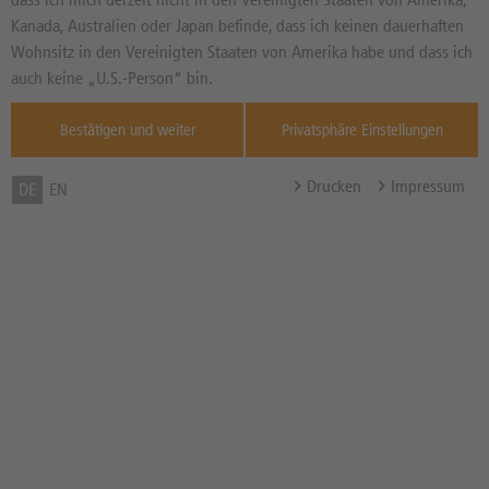
09.08.2026 | 07:35:55 (dpa-AFX)
Kanada, Australien oder Japan befinde, dass ich keinen dauerhaften
Iran stellt neue Forderungen an USA zur
Wohnsitz in den Vereinigten Staaten von Amerika habe und dass ich
Straße von Hormus
auch keine „U.S.-Person“ bin.
08.08.2026 | 11:20:03 (dpa-AFX)
Bestätigen und weiter
Privatsphäre Einstellungen
ROUNDUP: US-Senat billigt Gesetz zu neuen
Russland-Sanktionen
Drucken
Impressum
DE
EN
08.08.2026 | 11:20:01 (dpa-AFX)
ROUNDUP: UN-Sicherheitsrat verurteilt
Huthi-Angriffe auf Saudi-Arabien
08.08.2026 | 11:01:38 (dpa-AFX)
US-Senat billigt Gesetz zu neuen Russland-
Sanktionen
1
2
3