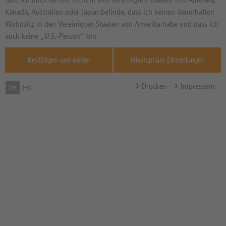
Produkte
Kanada, Australien oder Japan befinde, dass ich keinen dauerhaften
Produktart
BIS
EHER POSITIV
EHER POSITIV
Wohnsitz in den Vereinigten Staaten von Amerika habe und dass ich
Risikobewertung
Kategorie
auch keine „U.S.-Person“ bin.
Produkttyp
BIS
HOCH
HOCH
Bestätigen und weiter
Privatsphäre Einstellungen
Nur Neuemissionen
Bewertung von thescreener.com
Drucken
Impressum
DE
EN
Produkt Parameter
Suchen
145
Gefundene Produkte:
Zurücksetzen
Speichern
Testen Sie beliebte Suchen oder speichern Sie Suchen für Ihren
nächsten Besuch ab:
Für Ihre Recherche