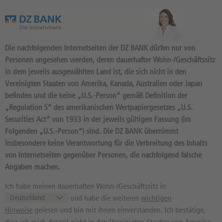
Das Wertpapierportal der DZ BANK
Die nachfolgenden Internetseiten der DZ BANK dürfen nur von
Personen angesehen werden, deren dauerhafter Wohn-/Geschäftssitz
in dem jeweils ausgewählten Land ist, die sich nicht in den
Vereinigten Staaten von Amerika, Kanada, Australien oder Japan
befinden und die keine „U.S.-Person“ gemäß Definition der
„Regulation S“ des amerikanischen Wertpapiergesetzes „U.S.
Produktsuche
Securities Act“ von 1933 in der jeweils gültigen Fassung (im
Filtern Sie nach Basiswerten, Produkttypen und gewünschten
Folgenden „U.S.-Person“) sind. Die DZ BANK übernimmt
Parametern:
insbesondere keine Verantwortung für die Verbreitung des Inhalts
Basiswert
von Internetseiten gegenüber Personen, die nachfolgend falsche
Kategorie
Angaben machen.
Enel S.p.A.
Ich habe meinen dauerhaften Wohn-/Geschäftssitz in
und habe die weiteren
wichtigen
Bewertung Basiswert
Hinweise
gelesen und bin mit ihnen einverstanden. Ich bestätige,
Gesamteindruck
dass ich mich derzeit nicht in den Vereinigten Staaten von Amerika,