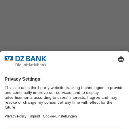
DZ BANK AG
Platz der Republik
60325 Frankfurt/M.
Bundesverband für strukturierte Wertpapiere
Datenschutz
Privatsphäre Einstellungen
Rechtliche Hinweise
Impressum
Marktdaten werden durch Morningstar oder
Solvians
zur