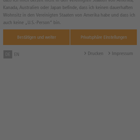
NEUTRAL
Seit dem 31.07.2026
Kanada, Australien oder Japan befinde, dass ich keinen dauerhaften
Wohnsitz in den Vereinigten Staaten von Amerika habe und dass ich
Informationen von
thescreener.com
auch keine „U.S.-Person“ bin.
Durchnitt 3 Mt.
Bestätigen und weiter
Privatsphäre Einstellungen
DPA-AFX Analyzer / Copyright dpa-AFX /
Weitere Hinweise
Drucken
Impressum
DE
EN
Zum Musterdepot hinzufügen
zum Merkzettel hinzufügen