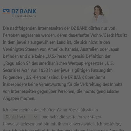
Das Wertpapierportal der DZ BANK
Die nachfolgenden Internetseiten der DZ BANK dürfen nur von
Personen angesehen werden, deren dauerhafter Wohn-/Geschäftssitz
in dem jeweils ausgewählten Land ist, die sich nicht in den
Vereinigten Staaten von Amerika, Kanada, Australien oder Japan
befinden und die keine „U.S.-Person“ gemäß Definition der
1.784
Produkte
„Regulation S“ des amerikanischen Wertpapiergesetzes „U.S.
ASML HOLDING N.V.
Securities Act“ von 1933 in der jeweils gültigen Fassung (im
Folgenden „U.S.-Person“) sind. Die DZ BANK übernimmt
A1J4U4 / NL0010273215 //
insbesondere keine Verantwortung für die Verbreitung des Inhalts
Quelle: Amsterdam:
07.08.2026,
17:36:10
von Internetseiten gegenüber Personen, die nachfolgend falsche
Angaben machen.
1.499,00
EUR
0,33%
Kurs
Diff. Vortag in %
Ich habe meinen dauerhaften Wohn-/Geschäftssitz in
611,80 EUR
1.741,00 EUR
und habe die weiteren
wichtigen
Hinweise
gelesen und bin mit ihnen einverstanden. Ich bestätige,
52 Wochen Tief
52 Wochen Hoch
dass ich mich derzeit nicht in den Vereinigten Staaten von Amerika,