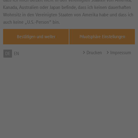
EHER NEGATIV
Seit dem 07.07.2026
Kanada, Australien oder Japan befinde, dass ich keinen dauerhaften
Wohnsitz in den Vereinigten Staaten von Amerika habe und dass ich
Informationen von
thescreener.com
auch keine „U.S.-Person“ bin.
Zum Musterdepot hinzufügen
Bestätigen und weiter
Privatsphäre Einstellungen
zum Merkzettel hinzufügen
Drucken
Impressum
DE
EN
TOOLS