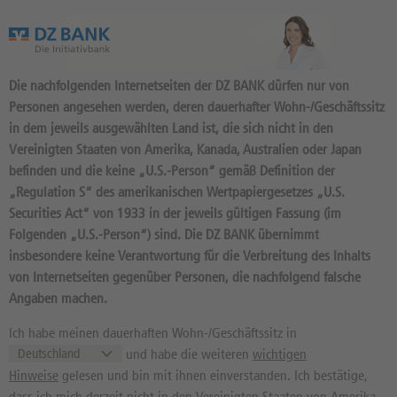
Das Wertpapierportal der DZ BANK
Die nachfolgenden Internetseiten der DZ BANK dürfen nur von
Personen angesehen werden, deren dauerhafter Wohn-/Geschäftssitz
in dem jeweils ausgewählten Land ist, die sich nicht in den
Vereinigten Staaten von Amerika, Kanada, Australien oder Japan
befinden und die keine „U.S.-Person“ gemäß Definition der
17
Produkte
„Regulation S“ des amerikanischen Wertpapiergesetzes „U.S.
BRANICKS GROUP AG
Securities Act“ von 1933 in der jeweils gültigen Fassung (im
Folgenden „U.S.-Person“) sind. Die DZ BANK übernimmt
A1X3XX / DE000A1X3XX4 //
insbesondere keine Verantwortung für die Verbreitung des Inhalts
Quelle: Xetra:
07.08.2026, 17:35:30
von Internetseiten gegenüber Personen, die nachfolgend falsche
0,774
EUR
-6,30%
Angaben machen.
Kurs
Diff. Vortag in %
Ich habe meinen dauerhaften Wohn-/Geschäftssitz in
0,756 EUR
2,155 EUR
und habe die weiteren
wichtigen
52 Wochen Tief
52 Wochen Hoch
Hinweise
gelesen und bin mit ihnen einverstanden. Ich bestätige,
dass ich mich derzeit nicht in den Vereinigten Staaten von Amerika,