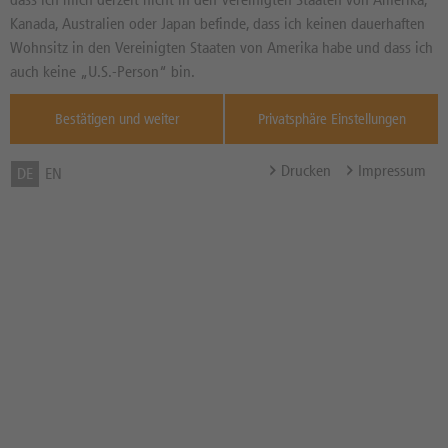
Produkte
Kanada, Australien oder Japan befinde, dass ich keinen dauerhaften
Produktart
BIS
NEUTRAL
NEUTRAL
Wohnsitz in den Vereinigten Staaten von Amerika habe und dass ich
Risikobewertung
Kategorie
auch keine „U.S.-Person“ bin.
Produkttyp
BIS
MITTEL
MITTEL
Bestätigen und weiter
Privatsphäre Einstellungen
Nur Neuemissionen
Bewertung von thescreener.com
Drucken
Impressum
DE
EN
Produkt Parameter
Suchen
290
Gefundene Produkte:
Zurücksetzen
Speichern
Testen Sie beliebte Suchen oder speichern Sie Suchen für Ihren
nächsten Besuch ab:
Für Ihre Recherche