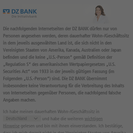
Das Wertpapierportal der DZ BANK
Die nachfolgenden Internetseiten der DZ BANK dürfen nur von
Personen angesehen werden, deren dauerhafter Wohn-/Geschäftssitz
in dem jeweils ausgewählten Land ist, die sich nicht in den
Vereinigten Staaten von Amerika, Kanada, Australien oder Japan
befinden und die keine „U.S.-Person“ gemäß Definition der
„Regulation S“ des amerikanischen Wertpapiergesetzes „U.S.
Produktsuche
Securities Act“ von 1933 in der jeweils gültigen Fassung (im
Filtern Sie nach Basiswerten, Produkttypen und gewünschten
Folgenden „U.S.-Person“) sind. Die DZ BANK übernimmt
Parametern:
insbesondere keine Verantwortung für die Verbreitung des Inhalts
Basiswert
von Internetseiten gegenüber Personen, die nachfolgend falsche
Kategorie
Angaben machen.
Fraport AG
Ich habe meinen dauerhaften Wohn-/Geschäftssitz in
und habe die weiteren
wichtigen
Bewertung Basiswert
Hinweise
gelesen und bin mit ihnen einverstanden. Ich bestätige,
Gesamteindruck
dass ich mich derzeit nicht in den Vereinigten Staaten von Amerika,