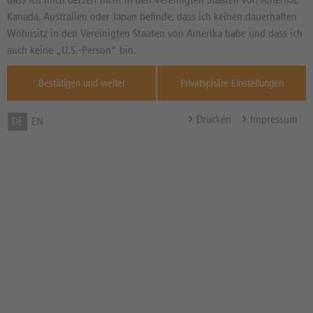
Kanada, Australien oder Japan befinde, dass ich keinen dauerhaften
Wohnsitz in den Vereinigten Staaten von Amerika habe und dass ich
auch keine „U.S.-Person“ bin.
Realtime-Indikationen (Diff. Vortrag)
Bestätigen und weiter
Privatsphäre Einstellungen
Merkzettel
Drucken
Impressum
DE
EN
Damit Sie Ihren Merkzettel dauerhaft
speichern, melden Sie sich bitte an.
Anmelden
Registrieren
Filialfinder