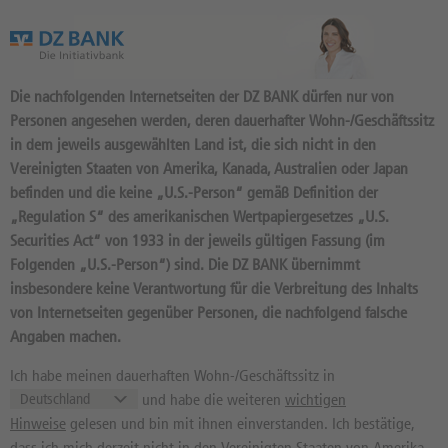
Das Wertpapierportal der DZ BANK
Die nachfolgenden Internetseiten der DZ BANK dürfen nur von
Personen angesehen werden, deren dauerhafter Wohn-/Geschäftssitz
in dem jeweils ausgewählten Land ist, die sich nicht in den
Vereinigten Staaten von Amerika, Kanada, Australien oder Japan
befinden und die keine „U.S.-Person“ gemäß Definition der
MEINPORTFOLIO
„Regulation S“ des amerikanischen Wertpapiergesetzes „U.S.
Securities Act“ von 1933 in der jeweils gültigen Fassung (im
Folgenden „U.S.-Person“) sind. Die DZ BANK übernimmt
insbesondere keine Verantwortung für die Verbreitung des Inhalts
von Internetseiten gegenüber Personen, die nachfolgend falsche
MEIN MERKZETTEL
Angaben machen.
Ich habe meinen dauerhaften Wohn-/Geschäftssitz in
KEINE ERGEBNISSE
und habe die weiteren
wichtigen
Keine Produkte verfügbar
Hinweise
gelesen und bin mit ihnen einverstanden. Ich bestätige,
dass ich mich derzeit nicht in den Vereinigten Staaten von Amerika,