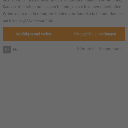
zum Merkzettel hinzufügen
Kanada, Australien oder Japan befinde, dass ich keinen dauerhaften
Wohnsitz in den Vereinigten Staaten von Amerika habe und dass ich
auch keine „U.S.-Person“ bin.
Bestätigen und weiter
Privatsphäre Einstellungen
Drucken
Impressum
DE
EN
SEKTORVERGLEICH
SUSE SA
Quelle: Xetra:
--
--