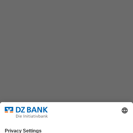
Kontaktformular
wertpapiere@dzbank.de
Chat
(069) 7447-7035
DZ BANK AG
Platz der Republik
60325 Frankfurt/M.
Bundesverband für strukturierte Wertpapiere
Datenschutz
Privatsphäre Einstellungen
Rechtliche Hinweise