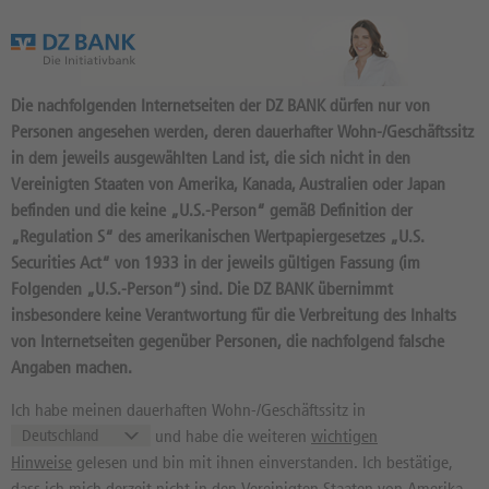
Das Wertpapierportal der DZ BANK
Die nachfolgenden Internetseiten der DZ BANK dürfen nur von
Personen angesehen werden, deren dauerhafter Wohn-/Geschäftssitz
in dem jeweils ausgewählten Land ist, die sich nicht in den
Vereinigten Staaten von Amerika, Kanada, Australien oder Japan
befinden und die keine „U.S.-Person“ gemäß Definition der
SUSE SA
„Regulation S“ des amerikanischen Wertpapiergesetzes „U.S.
Securities Act“ von 1933 in der jeweils gültigen Fassung (im
SUSE5A / LU2333210958 //
Quelle: Xetra:
--
Folgenden „U.S.-Person“) sind. Die DZ BANK übernimmt
insbesondere keine Verantwortung für die Verbreitung des Inhalts
--
EUR
--
von Internetseiten gegenüber Personen, die nachfolgend falsche
Kurs
Diff. Vortag in %
Angaben machen.
--
--
Ich habe meinen dauerhaften Wohn-/Geschäftssitz in
52 Wochen Tief
52 Wochen Hoch
und habe die weiteren
wichtigen
Hinweise
gelesen und bin mit ihnen einverstanden. Ich bestätige,
Zum Musterdepot hinzufügen
dass ich mich derzeit nicht in den Vereinigten Staaten von Amerika,