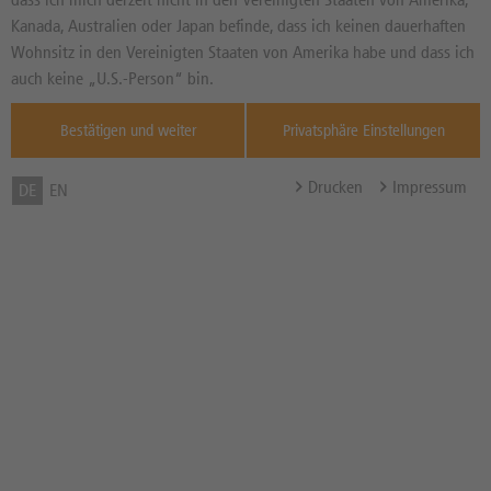
NEUTRAL
Seit dem 05.06.2026
Kanada, Australien oder Japan befinde, dass ich keinen dauerhaften
Wohnsitz in den Vereinigten Staaten von Amerika habe und dass ich
Informationen von
thescreener.com
auch keine „U.S.-Person“ bin.
Durchnitt 3 Mt.
Bestätigen und weiter
Privatsphäre Einstellungen
DPA-AFX Analyzer / Copyright dpa-AFX /
Weitere Hinweise
Drucken
Impressum
DE
EN
Zum Musterdepot hinzufügen
zum Merkzettel hinzufügen
TOOLS