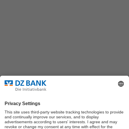
(069) 7447-7035
DZ BANK AG
Platz der Republik
60325 Frankfurt/M.
Bundesverband für strukturierte Wertpapiere
Datenschutz
Privatsphäre Einstellungen
Rechtliche Hinweise
Impressum