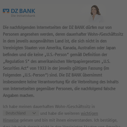
Das Wertpapierportal der DZ BANK
Die nachfolgenden Internetseiten der DZ BANK dürfen nur von
Personen angesehen werden, deren dauerhafter Wohn-/Geschäftssitz
in dem jeweils ausgewählten Land ist, die sich nicht in den
Vereinigten Staaten von Amerika, Kanada, Australien oder Japan
befinden und die keine „U.S.-Person“ gemäß Definition der
1.289
Produkte
„Regulation S“ des amerikanischen Wertpapiergesetzes „U.S.
BMW AG
Securities Act“ von 1933 in der jeweils gültigen Fassung (im
Folgenden „U.S.-Person“) sind. Die DZ BANK übernimmt
519000 / DE0005190003 //
insbesondere keine Verantwortung für die Verbreitung des Inhalts
Quelle: Xetra:
07.08.2026, 19:17:55
von Internetseiten gegenüber Personen, die nachfolgend falsche
59,78
EUR
1,98%
Angaben machen.
Kurs
Diff. Vortag in %
Ich habe meinen dauerhaften Wohn-/Geschäftssitz in
56,40 EUR
97,92 EUR
und habe die weiteren
wichtigen
52 Wochen Tief
52 Wochen Hoch
Hinweise
gelesen und bin mit ihnen einverstanden. Ich bestätige,
dass ich mich derzeit nicht in den Vereinigten Staaten von Amerika,