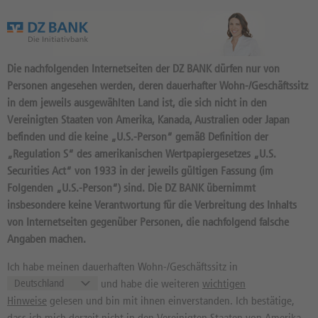
Das Wertpapierportal der DZ BANK
Die nachfolgenden Internetseiten der DZ BANK dürfen nur von
Personen angesehen werden, deren dauerhafter Wohn-/Geschäftssitz
in dem jeweils ausgewählten Land ist, die sich nicht in den
Vereinigten Staaten von Amerika, Kanada, Australien oder Japan
befinden und die keine „U.S.-Person“ gemäß Definition der
„Regulation S“ des amerikanischen Wertpapiergesetzes „U.S.
Securities Act“ von 1933 in der jeweils gültigen Fassung (im
AKTUELL
Folgenden „U.S.-Person“) sind. Die DZ BANK übernimmt
insbesondere keine Verantwortung für die Verbreitung des Inhalts
Aktien-Trading
04.08.2026
von Internetseiten gegenüber Personen, die nachfolgend falsche
Angaben machen.
Ich habe meinen dauerhaften Wohn-/Geschäftssitz in
und habe die weiteren
wichtigen
Hinweise
gelesen und bin mit ihnen einverstanden. Ich bestätige,
dass ich mich derzeit nicht in den Vereinigten Staaten von Amerika,