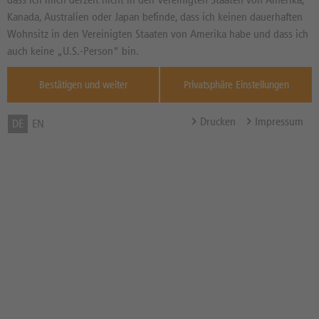
Kanada, Australien oder Japan befinde, dass ich keinen dauerhaften
Wohnsitz in den Vereinigten Staaten von Amerika habe und dass ich
DASSAULT SYSTEMES: WARUM DIE KI-STRATEGIE
auch keine „U.S.-Person“ bin.
UND DER RÜSTUNGSBOOM DIE 15ER KGV-AKTIE
BEFLÜGELN
Dassault Systemes profitiert vom globalen
Bestätigen und weiter
Privatsphäre Einstellungen
Rüstungsboom, da Verteidigungskonzerne zur
Effizienzsteigerung verstärkt
Drucken
Impressum
DE
EN
...
Mehr
Aktien-Trading
28.07.2026